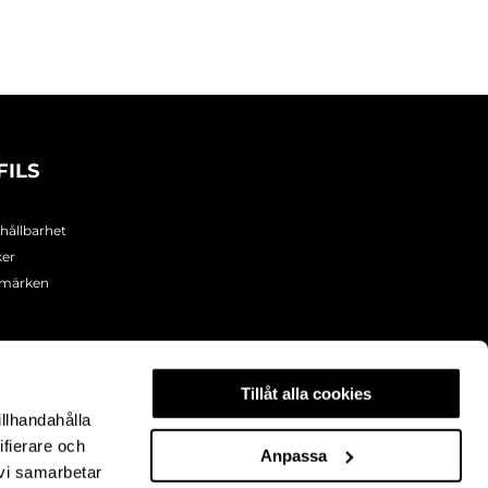
FILS
 hållbarhet
ker
umärken
Tillåt alla cookies
illhandahålla
ifierare och
Anpassa
 vi samarbetar