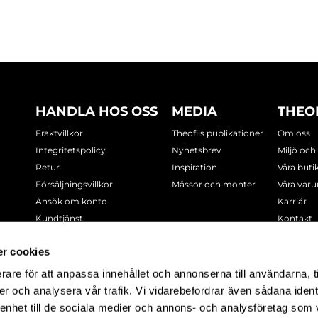
HANDLA HOS OSS
MEDIA
THEO
Fraktvillkor
Theofils publikationer
Om oss
Integritetspolicy
Nyhetsbrev
Miljö och
Retur
Inspiration
Våra buti
Försäljningsvillkor
Mässor och monter
Våra var
Ansök om konto
Karriär
Kundtjänst
Kontakt
Cookie-policy
r cookies
rare för att anpassa innehållet och annonserna till användarna, t
-7378
er och analysera vår trafik. Vi vidarebefordrar även sådana ident
 enhet till de sociala medier och annons- och analysföretag som