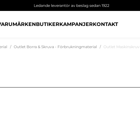
Ledande leverantör av beslag sedan 1922
VARUMÄRKEN
BUTIKER
KAMPANJER
KONTAKT
rial
Outlet Borra & Skruva - Förbrukningmaterial
Outlet Maskinskruv