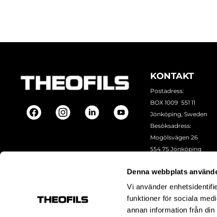
KONTAKT
Postadress:
BOX 1009 551 11
Jönköping, Sweden
Besöksadress:
Mogölsvägen 26
554 75 Jönköping
Tel:
+46 (0)10-178 13 00
Denna webbplats använde
Epost:
info@theofils.se
Org. nr 556154-8925
Vi använder enhetsidentifie
Bankgironummer 835
funktioner för sociala medi
annan information från din