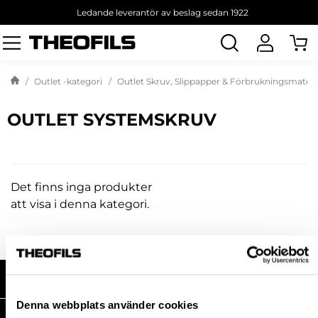
Ledande leverantör av beslag sedan 1922
Sök
produkt
Outlet -kategori
Outlet Skruv, Slippapper & Förbrukningsmateri
OUTLET SYSTEMSKRUV
Det finns inga produkter
att visa i denna kategori.
HANDLA HOS OSS
Denna webbplats använder cookies