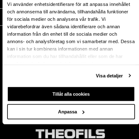
MEDIA
Vi använder enhetsidentifierare för att anpassa innehållet
och annonserna till användarna, tillhandahålla funktioner
THEOFILS
för sociala medier och analysera vår trafik. Vi
vidarebefordrar även sådana identifierare och annan
KONTAKT
information från din enhet till de sociala medier och
annons- och analysföretag som vi samarbetar med. Dessa
Postadress:
kan i sin tur kombinera informationen med annan
BOX 1009 551 11
information som du har tillhandahållit eller som de har
Jönköping, Sweden
samlat in när du har använt deras tjänster.
Besöksadress:
Mogölsvägen 26
Visa detaljer
554 75 Jönköping
Tel:
+46 (0)10-178 13 00
Epost:
info@theofils.se
Tillåt alla cookies
Org. nr 556154-8925
Bankgironummer 835-7378
Anpassa