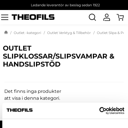
Ledande leverantör av beslag sedan 1922
Sök
produkt
Outlet -kategori
Outlet Verktyg & Tillbehör
Outlet Slipa & Pol
OUTLET
SLIPKLOSSAR/SLIPSVAMPAR &
HANDSLIPSTÖD
Det finns inga produkter
att visa i denna kategori.