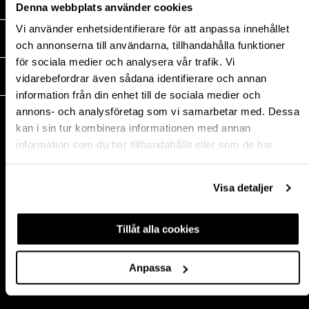
HANDLA HOS OSS
Denna webbplats använder cookies
Vi använder enhetsidentifierare för att anpassa innehållet
MEDIA
och annonserna till användarna, tillhandahålla funktioner
för sociala medier och analysera vår trafik. Vi
THEOFILS
vidarebefordrar även sådana identifierare och annan
information från din enhet till de sociala medier och
annons- och analysföretag som vi samarbetar med. Dessa
KONTAKT
kan i sin tur kombinera informationen med annan
Postadress:
information som du har tillhandahållit eller som de har
BOX 1009 551 11
samlat in när du har använt deras tjänster.
Jönköping, Sweden
Besöksadress:
Visa detaljer
Mogölsvägen 26
554 75 Jönköping
Tillåt alla cookies
Tel:
+46 (0)10-178 13 00
Epost:
info@theofils.se
Org. nr 556154-8925
Anpassa
Bankgironummer 835-7378