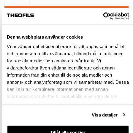
KÖP
Jönköping huvudlager
Finns i lager online
Denna webbplats använder cookies
Jönköping butik
Slut i lager
Vi använder enhetsidentifierare för att anpassa innehållet
Malmö butik
Slut i lager
och annonserna till användarna, tillhandahålla funktioner
för sociala medier och analysera vår trafik. Vi
Stockholm butik
Slut i lager
vidarebefordrar även sådana identifierare och annan
Snabba leveranser
information från din enhet till de sociala medier och
Hämta i butik
annons- och analysföretag som vi samarbetar med. Dessa
Ledande leverantör i Sverige
kan i sin tur kombinera informationen med annan
information som du har tillhandahållit eller som de har
samlat in när du har använt deras tjänster.
BESKRIVNING
Visa detaljer
SPECIFIKATION
Tillåt alla cookies