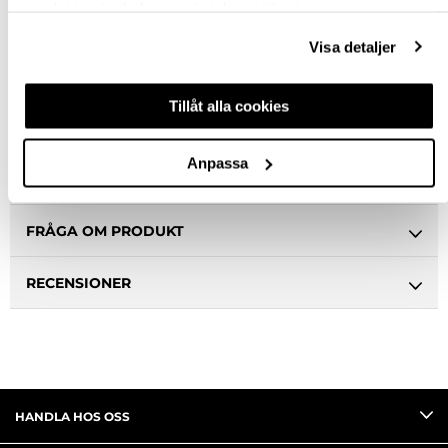
Snabba leveranser
samlat in när du har använt deras tjänster.
Hämta i butik
Visa detaljer
Ledande leverantör i Sverige
Tillåt alla cookies
BESKRIVNING & FILER
Anpassa
SPECIFIKATION
FRÅGA OM PRODUKT
RECENSIONER
HANDLA HOS OSS