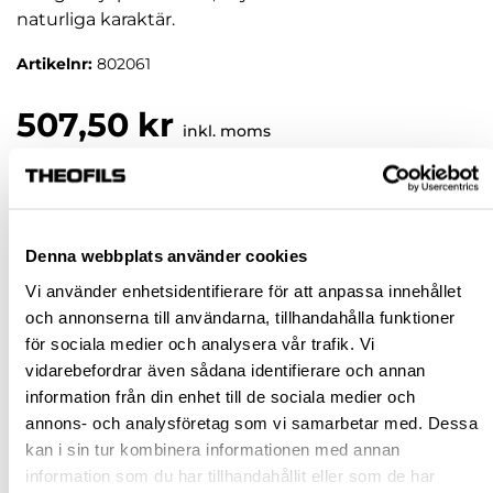
naturliga karaktär.
Artikelnr:
802061
507,50 kr
inkl. moms
Pris / 1 förp: 507,50 kr
förp
Denna webbplats använder cookies
KÖP
Vi använder enhetsidentifierare för att anpassa innehållet
och annonserna till användarna, tillhandahålla funktioner
för sociala medier och analysera vår trafik. Vi
Jönköping huvudlager
Tillfälligt slut i lager online
vidarebefordrar även sådana identifierare och annan
Jönköping butik
Slut i lager
information från din enhet till de sociala medier och
Malmö butik
Finns i lager
annons- och analysföretag som vi samarbetar med. Dessa
kan i sin tur kombinera informationen med annan
Stockholm butik
Finns i lager
information som du har tillhandahållit eller som de har