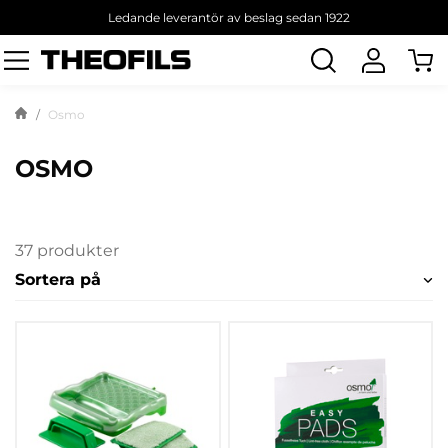
Ledande leverantör av beslag sedan 1922
Sök
produkt
Osmo
OSMO
37 produkter
Sortera på