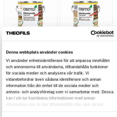
OSMO HÅRDVAXOLJA
OSMO HÅRDVAXOLJA
MED HALKSKYDD
ORIGINALET
Denna webbplats använder cookies
Vi använder enhetsidentifierare för att anpassa innehållet
hp-67791
hp-23428
och annonserna till användarna, tillhandahålla funktioner
för sociala medier och analysera vår trafik. Vi
693,75 kr
246,25 kr
Från
Från
vidarebefordrar även sådana identifierare och annan
inkl. moms
inkl. moms
information från din enhet till de sociala medier och
annons- och analysföretag som vi samarbetar med. Dessa
Finns fler varianter
Finns fler varianter
kan i sin tur kombinera informationen med annan
Köp
Köp
information som du har tillhandahållit eller som de har
samlat in när du har använt deras tjänster.