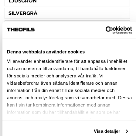
LJUSGRÖN
SILVERGRÅ
SIDENGRÅ
DIAMETER KNOPP (MM)
60
Denna webbplats använder cookies
Vi använder enhetsidentifierare för att anpassa innehållet
Rensa val
och annonserna till användarna, tillhandahålla funktioner
för sociala medier och analysera vår trafik. Vi
vidarebefordrar även sådana identifierare och annan
st
information från din enhet till de sociala medier och
annons- och analysföretag som vi samarbetar med. Dessa
VÄLJ VARIANT
kan i sin tur kombinera informationen med annan
information som du har tillhandahållit eller som de har
Snabba leveranser
samlat in när du har använt deras tjänster.
Hämta i butik
Visa detaljer
Ledande leverantör i Sverige