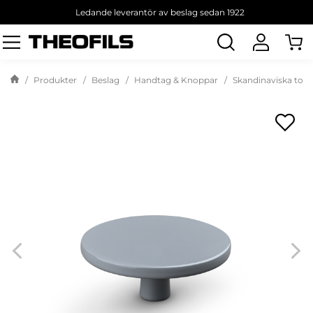
Ledande leverantör av beslag sedan 1922
Sök
produkt
Produkter
Beslag
Handtag & Knoppar
Skandinaviska tone