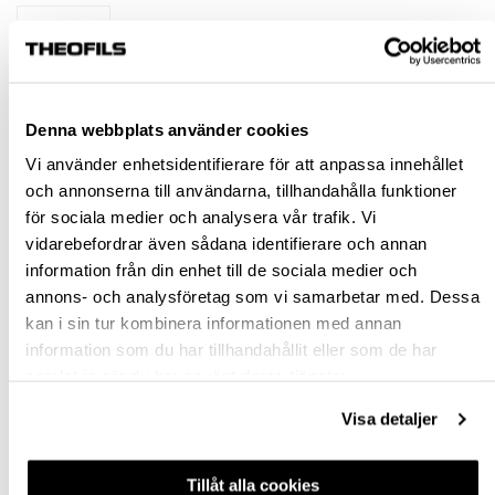
st
SLUT I LAGER
Denna webbplats använder cookies
Jönköping huvudlager
Slut i lager online
Vi använder enhetsidentifierare för att anpassa innehållet
och annonserna till användarna, tillhandahålla funktioner
Jönköping butik
Slut i lager
för sociala medier och analysera vår trafik. Vi
Malmö butik
Slut i lager
vidarebefordrar även sådana identifierare och annan
Stockholm butik
Finns i lager
information från din enhet till de sociala medier och
annons- och analysföretag som vi samarbetar med. Dessa
Snabba leveranser
kan i sin tur kombinera informationen med annan
Hämta i butik
information som du har tillhandahållit eller som de har
Ledande leverantör i Sverige
samlat in när du har använt deras tjänster.
Visa detaljer
BESKRIVNING
Tillåt alla cookies