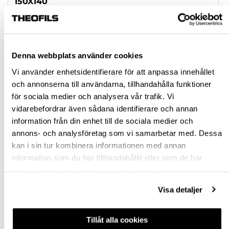
150X140
150X180
Rensa val
Denna webbplats använder cookies
Vi använder enhetsidentifierare för att anpassa innehållet
st
och annonserna till användarna, tillhandahålla funktioner
för sociala medier och analysera vår trafik. Vi
VÄLJ VARIANT
vidarebefordrar även sådana identifierare och annan
information från din enhet till de sociala medier och
annons- och analysföretag som vi samarbetar med. Dessa
Snabba leveranser
kan i sin tur kombinera informationen med annan
Hämta i butik
information som du har tillhandahållit eller som de har
Ledande leverantör i Sverige
samlat in när du har använt deras tjänster.
Visa detaljer
BESKRIVNING
Tillåt alla cookies
FRÅGA OM PRODUKT