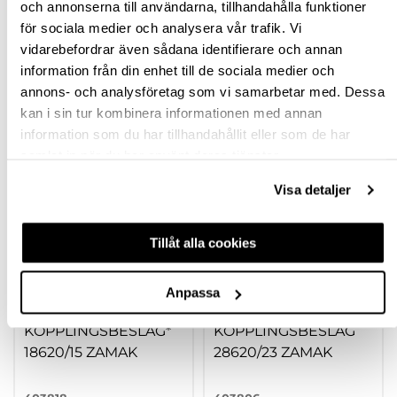
FRÅGA OM PRODUKT
och annonserna till användarna, tillhandahålla funktioner
för sociala medier och analysera vår trafik. Vi
vidarebefordrar även sådana identifierare och annan
RECENSIONER
information från din enhet till de sociala medier och
annons- och analysföretag som vi samarbetar med. Dessa
kan i sin tur kombinera informationen med annan
TILLBEHÖR
information som du har tillhandahållit eller som de har
samlat in när du har använt deras tjänster.
Visa detaljer
Tillåt alla cookies
Anpassa
KOPPLINGSBESLAG*
KOPPLINGSBESLAG
18620/15 ZAMAK
28620/23 ZAMAK