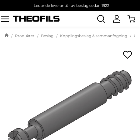
Ledande leverantör av beslag sedan 1922
Sök
produkt
Produkter
Beslag
Kopplingsbeslag & sammanfogning
Kop