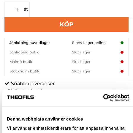
st
KÖP
Jönköping huvudlager
Finns i lager online
Jönköping butik
Slut i lager
Malmö butik
Slut i lager
Stockholm butik
Slut i lager
Snabba leveranser
Hämta i butik
Ledande leverantör i Sverige
Denna webbplats använder cookies
BESKRIVNING & FILER
Vi använder enhetsidentifierare för att anpassa innehållet