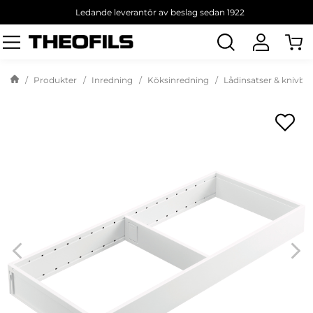
Ledande leverantör av beslag sedan 1922
Sök
produkt
Produkter
Inredning
Köksinredning
Lådinsatser & knivbl