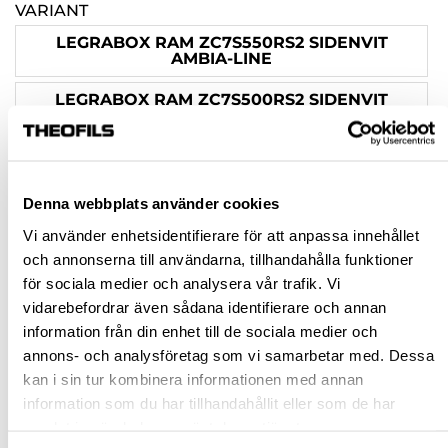
VARIANT
LEGRABOX RAM ZC7S550RS2 SIDENVIT
AMBIA-LINE
LEGRABOX RAM ZC7S500RS2 SIDENVIT
AMBIA-LINE
LEGRABOX RAM ZC7S550RS2 ORIONGRÅ
AMBIA-LINE
Denna webbplats använder cookies
LEGRABOX RAM ZC7S500RS2 ORIONGRÅ
AMBIA-LINE
Vi använder enhetsidentifierare för att anpassa innehållet
och annonserna till användarna, tillhandahålla funktioner
för sociala medier och analysera vår trafik. Vi
Rensa val
vidarebefordrar även sådana identifierare och annan
information från din enhet till de sociala medier och
st
annons- och analysföretag som vi samarbetar med. Dessa
kan i sin tur kombinera informationen med annan
VÄLJ VARIANT
information som du har tillhandahållit eller som de har
samlat in när du har använt deras tjänster.