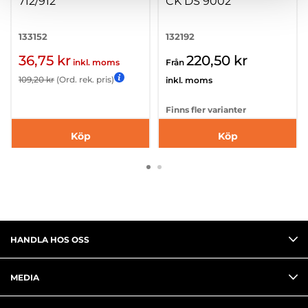
712/912
CK DS 9002
133152
132192
36,75 kr
220,50 kr
inkl. moms
Från
109,20 kr
(Ord. rek. pris)
inkl. moms
Finns fler varianter
Köp
Köp
HANDLA HOS OSS
MEDIA