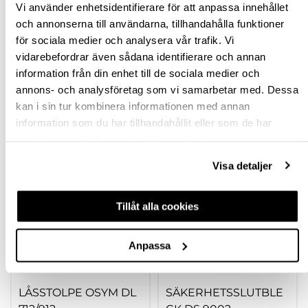
SPECIFIKATION
Vi använder enhetsidentifierare för att anpassa innehållet
och annonserna till användarna, tillhandahålla funktioner
FRÅGA OM PRODUKT
för sociala medier och analysera vår trafik. Vi
vidarebefordrar även sådana identifierare och annan
information från din enhet till de sociala medier och
RECENSIONER
annons- och analysföretag som vi samarbetar med. Dessa
kan i sin tur kombinera informationen med annan
information som du har tillhandahållit eller som de har
TILLBEHÖR
samlat in när du har använt deras tjänster.
Visa detaljer
-66%
OUTLET
Tillåt alla cookies
Anpassa
LÅSSTOLPE OSYM DL
SÄKERHETSSLUTBLE