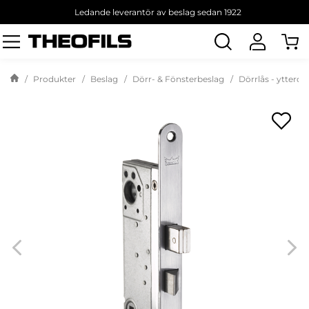
Ledande leverantör av beslag sedan 1922
Sök
produkt
Produkter
Beslag
Dörr- & Fönsterbeslag
Dörrlås - ytterdö