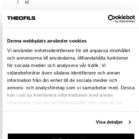
st
KÖP
Jönköping huvudlager
Finns i lager online
Denna webbplats använder cookies
Jönköping butik
Slut i lager
Vi använder enhetsidentifierare för att anpassa innehållet
Malmö butik
Finns i lager
och annonserna till användarna, tillhandahålla funktioner
för sociala medier och analysera vår trafik. Vi
Stockholm butik
Finns i lager
vidarebefordrar även sådana identifierare och annan
Snabba leveranser
information från din enhet till de sociala medier och
Hämta i butik
annons- och analysföretag som vi samarbetar med. Dessa
kan i sin tur kombinera informationen med annan
Ledande leverantör i Sverige
information som du har tillhandahållit eller som de har
samlat in när du har använt deras tjänster.
BESKRIVNING
Visa detaljer
SPECIFIKATION