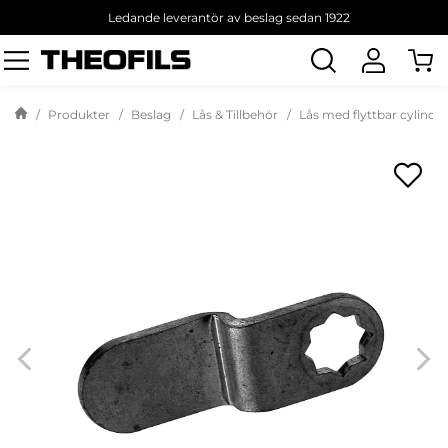
Ledande leverantör av beslag sedan 1922
Sök
produkt
Produkter
Beslag
Lås & Tillbehör
Lås med flyttbar cylinder