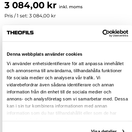
3 084,00 kr
inkl. moms
Pris / 1 set: 3 084,00 kr
set
KÖP
Denna webbplats använder cookies
Vi använder enhetsidentifierare för att anpassa innehållet
Jönköping huvudlager
Beställningsvara
och annonserna till användarna, tillhandahålla funktioner
Jönköping butik
Slut i lager
för sociala medier och analysera vår trafik. Vi
Malmö butik
Slut i lager
vidarebefordrar även sådana identifierare och annan
information från din enhet till de sociala medier och
Stockholm butik
Slut i lager
annons- och analysföretag som vi samarbetar med. Dessa
Snabba leveranser
kan i sin tur kombinera informationen med annan
information som du har tillhandahållit eller som de har
Hämta i butik
samlat in när du har använt deras tjänster.
Ledande leverantör i Sverige
Visa detaljer