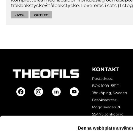
träkbakstycke/stålbakstycke. Levereras i sats (1 stegp
-67%
OUTLET
KONTAKT
Postadress:
BOX 1009 551 11
Jönköping, Sweden
Besöksadress:
Mogölsvägen 26
554 75 Jönköping
Tel:
+46 (0)10-178 13 00
Denna webbplats använde
Epost:
info@theofils.se