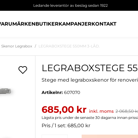
Ledande leverantör av beslag sedan 1922
VARUMÄRKEN
BUTIKER
KAMPANJER
KONTAKT
Skenor Legrabox
LEGRABOXSTEGE 550MM 3-LÅD.
LEGRABOXSTEGE 55
Stege med legraboxskenor för renoverin
Artikelnr:
607070
685,00 kr
inkl. moms
2 068,50 k
Lägsta pris under de senaste 30 dagarna innan priss
Pris / 1 set: 685,00 kr