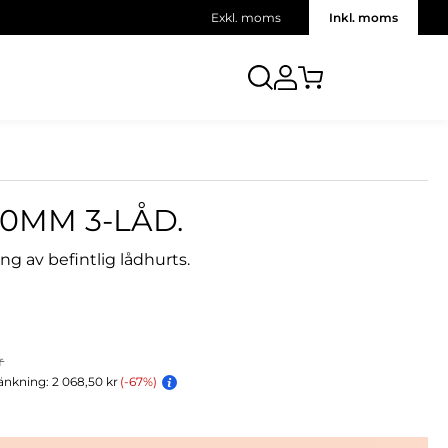
Exkl. moms
Inkl. moms
0MM 3-LÅD.
g av befintlig lådhurts.
r
änkning: 2 068,50 kr
(-67%)