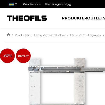
Kundservice
Planeringsverktyg
PRODUKTER
OUTLET
Produkter
Lådsystem & Tillbehör
Lådsystem - Legrabox
-67%
OUTLET