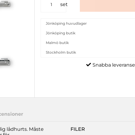
set
Jönköping huvudlager
Jönköping butik
Malmö butik
Stockholm butik
Snabba leveranse
censioner
ig lådhurts. Måste
FILER
 för