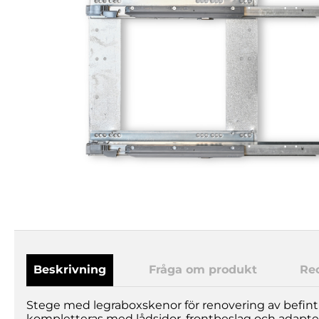
Beskrivning
Fråga om produkt
Re
Stege med legraboxskenor för renovering av befintl
kompletteras med lådsidor, frontbeslag och adapter