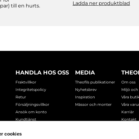
Ladda ner produktblad
ar) till en hurts.
HANDLA HOS OSS
MEDIA
THEO
Fraktvillkor
Theofils publikationer
Om oss
Integritetspolicy
Nyhetsbrev
Miljö och
Retur
Inspiration
Våra buti
Försäljningsvillkor
Mässor och monter
Våra var
Ansök om konto
Karriär
Kundtjänst
Kontakt
Cookie-policy
r cookies