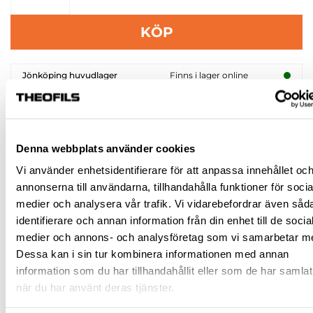
KÖP
Jönköping huvudlager
Finns i lager online
Jönköping butik
Slut i lager
Malmö butik
Slut i lager
Stockholm butik
Finns i lager
Denna webbplats använder cookies
Vi använder enhetsidentifierare för att anpassa innehållet oc
Snabba leveranser
annonserna till användarna, tillhandahålla funktioner för socia
Hämta i butik
medier och analysera vår trafik. Vi vidarebefordrar även såd
Ledande leverantör i Sverige
identifierare och annan information från din enhet till de socia
medier och annons- och analysföretag som vi samarbetar m
Dessa kan i sin tur kombinera informationen med annan
BESKRIVNING
information som du har tillhandahållit eller som de har samlat
när du har använt deras tjänster.
FRÅGA OM PRODUKT