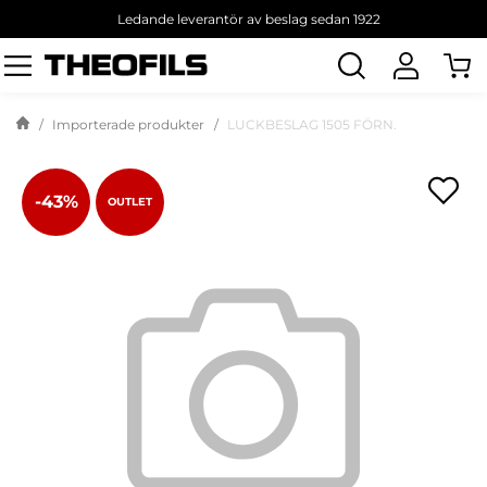
Ledande leverantör av beslag sedan 1922
Sök
produkt
Importerade produkter
LUCKBESLAG 1505 FÖRN.
-43%
OUTLET