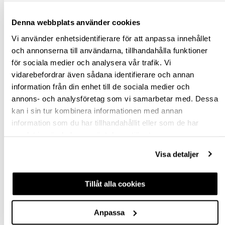
st
Denna webbplats använder cookies
Vi använder enhetsidentifierare för att anpassa innehållet
VÄLJ VARIANT
och annonserna till användarna, tillhandahålla funktioner
för sociala medier och analysera vår trafik. Vi
Snabba leveranser
vidarebefordrar även sådana identifierare och annan
Hämta i butik
information från din enhet till de sociala medier och
Ledande leverantör i Sverige
annons- och analysföretag som vi samarbetar med. Dessa
kan i sin tur kombinera informationen med annan
information som du har tillhandahållit eller som de har
BESKRIVNING
samlat in när du har använt deras tjänster.
Visa detaljer
FRÅGA OM PRODUKT
RECENSIONER
Tillåt alla cookies
Anpassa