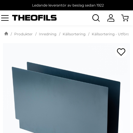
Ledande leverantör av beslag sedan 1922
Sök
produkt
Produkter
Inredning
Källsortering
Källsortering - Utförsäl