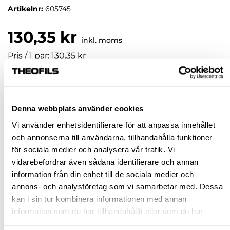
Artikelnr:
605745
130,35 kr
inkl. moms
Pris / 1 par: 130,35 kr
par
Denna webbplats använder cookies
KÖP
Vi använder enhetsidentifierare för att anpassa innehållet
och annonserna till användarna, tillhandahålla funktioner
Jönköping huvudlager
Beställningsvara
för sociala medier och analysera vår trafik. Vi
Jönköping butik
Slut i lager
vidarebefordrar även sådana identifierare och annan
information från din enhet till de sociala medier och
Malmö butik
Slut i lager
annons- och analysföretag som vi samarbetar med. Dessa
Stockholm butik
Slut i lager
kan i sin tur kombinera informationen med annan
information som du har tillhandahållit eller som de har
Snabba leveranser
samlat in när du har använt deras tjänster.
Hämta i butik