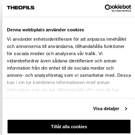
KÖP
Denna webbplats använder cookies
Jönköping huvudlager
Finns i lager online
Vi använder enhetsidentifierare för att anpassa innehållet
Jönköping butik
Finns i lager
och annonserna till användarna, tillhandahålla funktioner
Malmö butik
Finns i lager
för sociala medier och analysera vår trafik. Vi
vidarebefordrar även sådana identifierare och annan
Stockholm butik
Finns i lager
information från din enhet till de sociala medier och
Snabba leveranser
annons- och analysföretag som vi samarbetar med. Dessa
Hämta i butik
kan i sin tur kombinera informationen med annan
Ledande leverantör i Sverige
information som du har tillhandahållit eller som de har
samlat in när du har använt deras tjänster.
Visa detaljer
BESKRIVNING
FRÅGA OM PRODUKT
Tillåt alla cookies