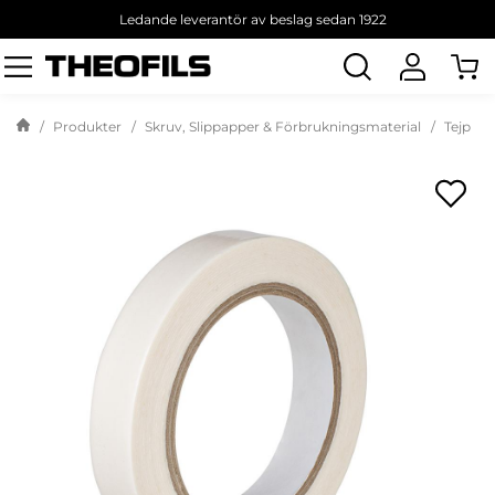
Ledande leverantör av beslag sedan 1922
Sök
produkt
Produkter
Skruv, Slippapper & Förbrukningsmaterial
Tejp