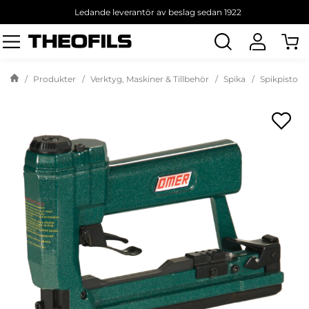
Ledande leverantör av beslag sedan 1922
Sök
produkt
Produkter
Verktyg, Maskiner & Tillbehör
Spika
Spikpistoler