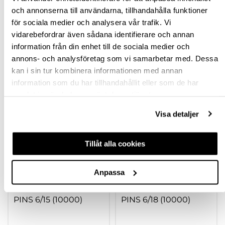
och annonserna till användarna, tillhandahålla funktioner
FRÅGA OM PRODUKT
för sociala medier och analysera vår trafik. Vi
vidarebefordrar även sådana identifierare och annan
RECENSIONER
information från din enhet till de sociala medier och
annons- och analysföretag som vi samarbetar med. Dessa
kan i sin tur kombinera informationen med annan
TILLBEHÖR
information som du har tillhandahållit eller som de har
samlat in när du har använt deras tjänster.
Visa detaljer
Tillåt alla cookies
Anpassa
PINS 6/15 (10000)
PINS 6/18 (10000)