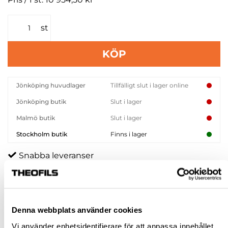
st
KÖP
Jönköping huvudlager
Tillfälligt slut i lager online
Jönköping butik
Slut i lager
Malmö butik
Slut i lager
Stockholm butik
Finns i lager
Snabba leveranser
Hämta i butik
Ledande leverantör i Sverige
Denna webbplats använder cookies
BESKRIVNING & FILER
Vi använder enhetsidentifierare för att anpassa innehållet