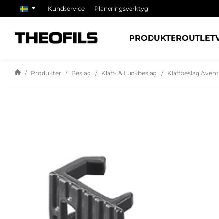
Kundservice
Planeringsverktyg
PRODUKTER
OUTLET
Produkter
Beslag
Klaff- & Luckbeslag
Klaffbeslag Avento