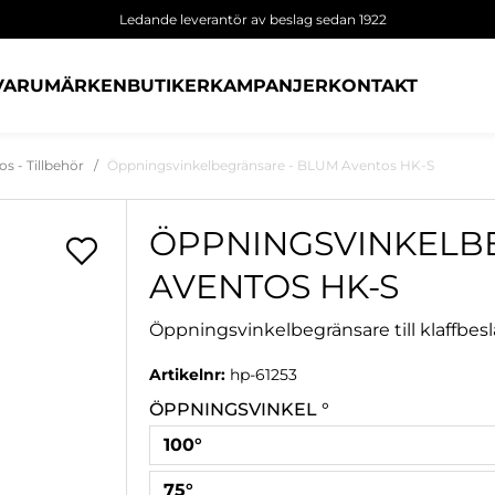
Ledande leverantör av beslag sedan 1922
VARUMÄRKEN
BUTIKER
KAMPANJER
KONTAKT
s - Tillbehör
Öppningsvinkelbegränsare - BLUM Aventos HK-S
ÖPPNINGSVINKELB
AVENTOS HK-S
Öppningsvinkelbegränsare till klaffbes
Artikelnr:
hp-61253
ÖPPNINGSVINKEL °
100°
75°