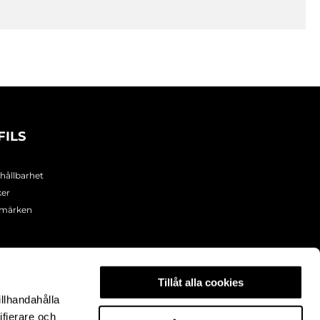
FILS
 hållbarhet
ker
umärken
Tillåt alla cookies
illhandahålla
ifierare och