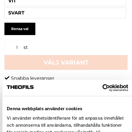
VIT
SVART
Rensa val
st
VÄLJ VARIANT
Snabba leveranser
Hämta i butik
Ledande leverantör i Sverige
Denna webbplats använder cookies
BESKRIVNING
Vi använder enhetsidentifierare för att anpassa innehållet
och annonserna till användarna, tillhandahålla funktioner
FRÅGA OM PRODUKT
för sociala medier och analysera vår trafik. Vi