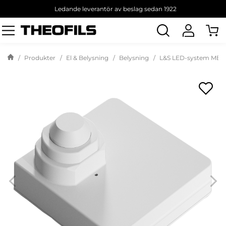
Ledande leverantör av beslag sedan 1922
Sök
produkt
Produkter
El & Belysning
Belysning
L&S LED-system MEC