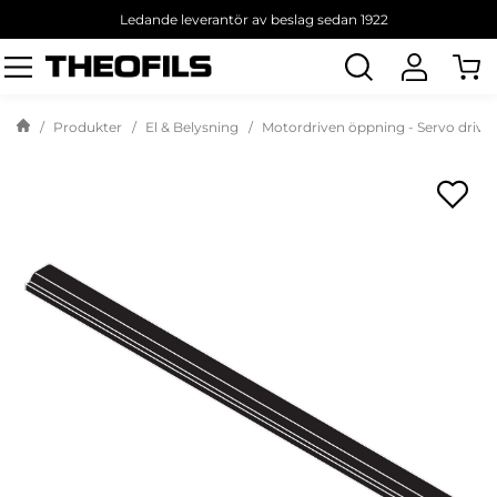
Ledande leverantör av beslag sedan 1922
Sök
produkt
Produkter
El & Belysning
Motordriven öppning - Servo drive