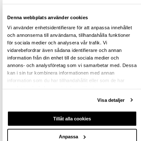
Hämta i butik
Ledande leverantör i Sverige
Denna webbplats använder cookies
Vi använder enhetsidentifierare för att anpassa innehållet
BESKRIVNING & FILER
och annonserna till användarna, tillhandahålla funktioner
för sociala medier och analysera vår trafik. Vi
SPECIFIKATION
vidarebefordrar även sådana identifierare och annan
information från din enhet till de sociala medier och
FRÅGA OM PRODUKT
annons- och analysföretag som vi samarbetar med. Dessa
kan i sin tur kombinera informationen med annan
information som du har tillhandahållit eller som de har
RECENSIONER
samlat in när du har använt deras tjänster.
Visa detaljer
TILLBEHÖR
Tillåt alla cookies
Anpassa