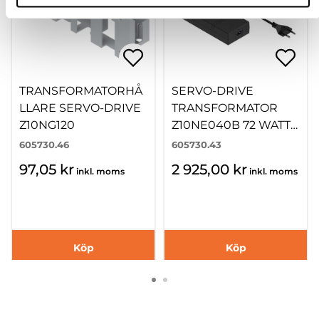
TRANSFORMATORHÅ
SERVO-DRIVE
LLARE SERVO-DRIVE
TRANSFORMATOR
Z10NG120
Z10NE040B 72 WATT
24 V IP40
605730.46
605730.43
97,05 kr
2 925,00 kr
inkl. moms
inkl. moms
Köp
Köp