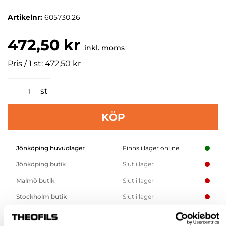
Artikelnr:
605730.26
472,50 kr
inkl. moms
Pris / 1 st: 472,50 kr
st
KÖP
Jönköping huvudlager
Finns i lager online
Jönköping butik
Slut i lager
Malmö butik
Slut i lager
Stockholm butik
Slut i lager
Snabba leveranser