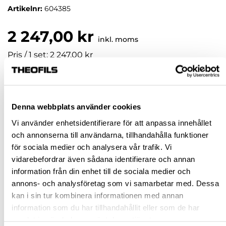
Artikelnr:
604385
2 247,00 kr
inkl. moms
Pris / 1 set: 2 247,00 kr
set
Denna webbplats använder cookies
KÖP
Vi använder enhetsidentifierare för att anpassa innehållet
och annonserna till användarna, tillhandahålla funktioner
Jönköping huvudlager
Beställningsvara
för sociala medier och analysera vår trafik. Vi
Jönköping butik
Slut i lager
vidarebefordrar även sådana identifierare och annan
information från din enhet till de sociala medier och
Malmö butik
Slut i lager
annons- och analysföretag som vi samarbetar med. Dessa
Stockholm butik
Slut i lager
kan i sin tur kombinera informationen med annan
information som du har tillhandahållit eller som de har
Snabba leveranser
samlat in när du har använt deras tjänster.
Hämta i butik