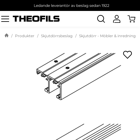
Ledande leverantör av beslag sedan 1922
Sök
produkt
Produkter
Skjutdörrsbeslag
Skjutdörr - Möbler & inredning