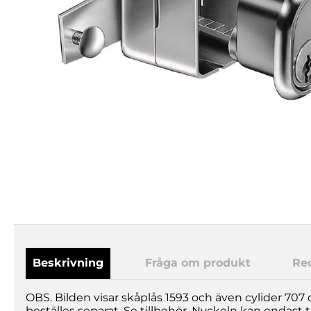
Beskrivning
Fråga om produkt
Re
OBS. Bilden visar skåplås 1593 och även cylider 707
beställes separat. Se tillbehör. Nyckeln kan endast tas