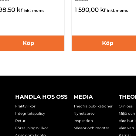
98,50 kr
1 590,00 kr
inkl. moms
inkl. moms
Köp
Köp
HANDLA HOS OSS
MEDIA
THEO
Fraktvillkor
Theofils publikationer
Om oss
Integritetspolicy
Nyhetsbrev
Miljö och
Retur
Inspiration
Våra buti
Försäljningsvillkor
Mässor och monter
Våra var
Ansök om konto
Karriär