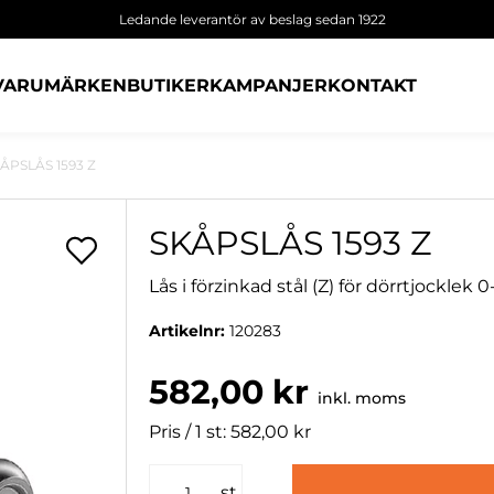
Ledande leverantör av beslag sedan 1922
VARUMÄRKEN
BUTIKER
KAMPANJER
KONTAKT
ÅPSLÅS 1593 Z
SKÅPSLÅS 1593 Z
Lås i förzinkad stål (Z) för dörrtjocklek
Artikelnr:
120283
582,00 kr
inkl. moms
Pris / 1 st: 582,00 kr
st