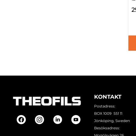
2
KONTAKT
Postadress:
BOX 1009 551 11
Jönköping, Sweden
Besöksadress:
Mogölsvägen 26