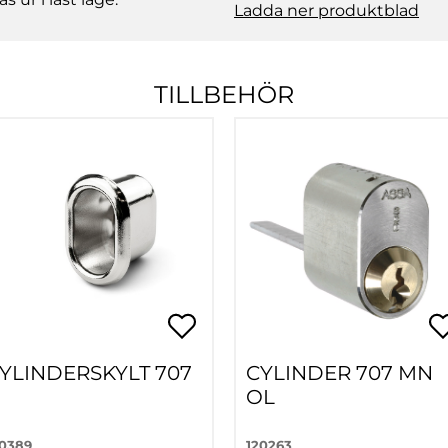
Ladda ner produktblad
TILLBEHÖR
YLINDERSKYLT 707
CYLINDER 707 MN
N
OL
20389
120263