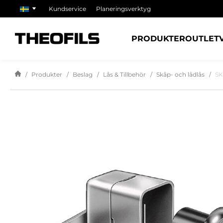
Kundservice
Planeringsverktyg
PRODUKTER
OUTLET
Produkter
Beslag
Lås & Tillbehör
Skåp- och lådlås
SK