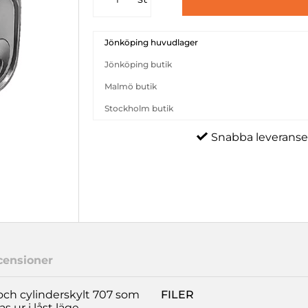
Jönköping huvudlager
Jönköping butik
Malmö butik
Stockholm butik
Snabba leveranse
censioner
 och cylinderskylt 707 som
FILER
 ur i låst läge.