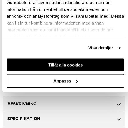
vidarebefordrar även sådana identifierare och annan
information från din enhet till de sociala medier och
KÖP
annons- och analysföretag som vi samarbetar med. Dessa
kan i sin tur kombinera informationen med annan
information som du har tillhandahållit eller som de har
Jönköping huvudlager
Beställningsvara
samlat in när du har använt deras tjänster.
Jönköping butik
Slut i lager
Visa detaljer
Malmö butik
Slut i lager
Stockholm butik
Slut i lager
Tillåt alla cookies
Snabba leveranser
Hämta i butik
Anpassa
Ledande leverantör i Sverige
BESKRIVNING
SPECIFIKATION