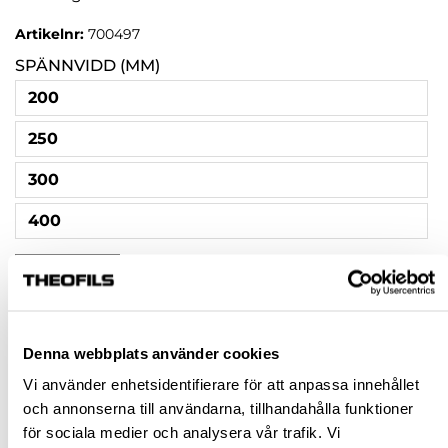
Artikelnr:
700497
SPÄNNVIDD (MM)
200
250
300
400
Rensa val
793,75 kr
Denna webbplats använder cookies
inkl. moms
Pris / 1 st: 793,75 kr
Vi använder enhetsidentifierare för att anpassa innehållet
och annonserna till användarna, tillhandahålla funktioner
för sociala medier och analysera vår trafik. Vi
st