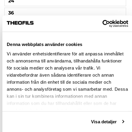
24
36
50
80
Denna webbplats använder cookies
Rensa val
Vi använder enhetsidentifierare för att anpassa innehållet
och annonserna till användarna, tillhandahålla funktioner
för sociala medier och analysera vår trafik. Vi
st
vidarebefordrar även sådana identifierare och annan
information från din enhet till de sociala medier och
VÄLJ VARIANT
annons- och analysföretag som vi samarbetar med. Dessa
kan i sin tur kombinera informationen med annan
Snabba leveranser
information som du har tillhandahållit eller som de har
Hämta i butik
samlat in när du har använt deras tjänster.
Ledande leverantör i Sverige
Visa detaljer