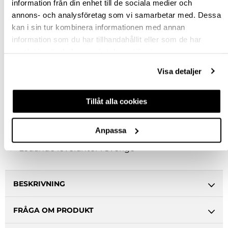
information från din enhet till de sociala medier och
240
annons- och analysföretag som vi samarbetar med. Dessa
kan i sin tur kombinera informationen med annan
Rensa val
information som du har tillhandahållit eller som de har
samlat in när du har använt deras tjänster.
st
Visa detaljer
VÄLJ VARIANT
Tillåt alla cookies
Snabba leveranser
Anpassa
Hämta i butik
Ledande leverantör i Sverige
BESKRIVNING
FRÅGA OM PRODUKT