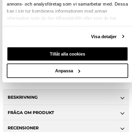
annons- och analysföretag som vi samarbetar med. Dessa
kan i sin tur kombinera informationen med annan
Rensa val
information som du har tillhandahållit eller som de har
samlat in när du har använt deras tjänster.
st
Visa detaljer
VÄLJ VARIANT
Tillåt alla cookies
Snabba leveranser
Hämta i butik
Anpassa
Ledande leverantör i Sverige
BESKRIVNING
FRÅGA OM PRODUKT
RECENSIONER