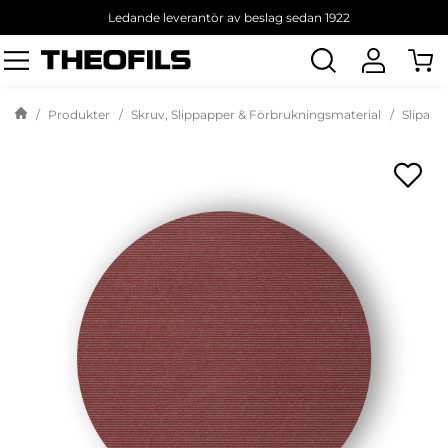
Ledande leverantör av beslag sedan 1922
Sök
produkt
Produkter
Skruv, Slippapper & Förbrukningsmaterial
Slipa &