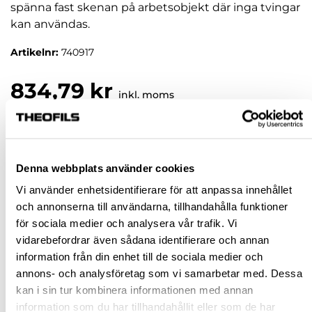
spänna fast skenan på arbetsobjekt där inga tvingar
kan användas.
Artikelnr:
740917
834,79 kr
inkl. moms
Pris / 1 st: 834,79 kr
st
Denna webbplats använder cookies
KÖP
Vi använder enhetsidentifierare för att anpassa innehållet
och annonserna till användarna, tillhandahålla funktioner
för sociala medier och analysera vår trafik. Vi
Jönköping huvudlager
Beställningsvara
vidarebefordrar även sådana identifierare och annan
Jönköping butik
Slut i lager
information från din enhet till de sociala medier och
annons- och analysföretag som vi samarbetar med. Dessa
Malmö butik
Slut i lager
kan i sin tur kombinera informationen med annan
Stockholm butik
Slut i lager
information som du har tillhandahållit eller som de har