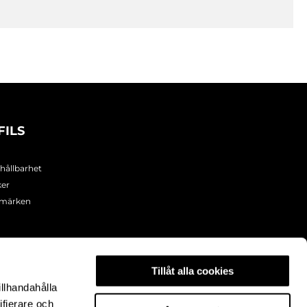
FILS
 hållbarhet
ker
umärken
Tillåt alla cookies
illhandahålla
ifierare och