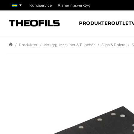
Kundservice
Planeringsverktyg
PRODUKTER
OUTLET
Produkter
Verktyg, Maskiner & Tillbehör
Slipa & Polera
S