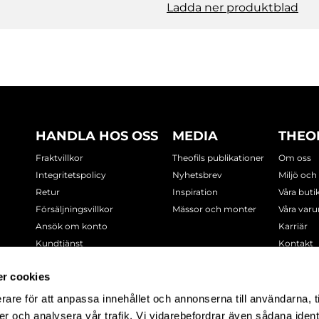
Ladda ner produktblad
HANDLA HOS OSS
MEDIA
THEO
Fraktvillkor
Theofils publikationer
Om oss
Integritetspolicy
Nyhetsbrev
Miljö och
Retur
Inspiration
Våra buti
Försäljningsvillkor
Mässor och monter
Våra var
Ansök om konto
Karriär
Kundtjänst
Kontakt
Cookie-policy
r cookies
rare för att anpassa innehållet och annonserna till användarna, t
-7378
er och analysera vår trafik. Vi vidarebefordrar även sådana ident