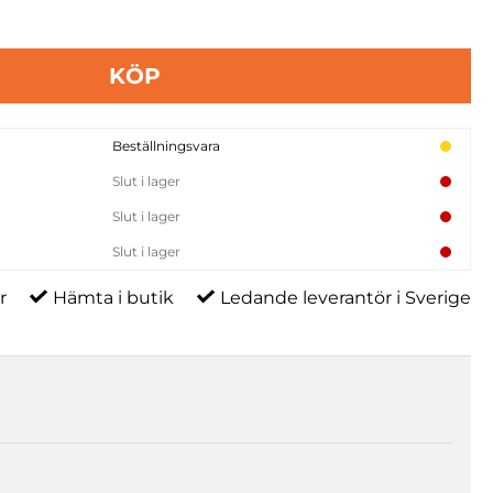
KÖP
Beställningsvara
Slut i lager
Slut i lager
Slut i lager
r
Hämta i butik
Ledande leverantör i Sverige