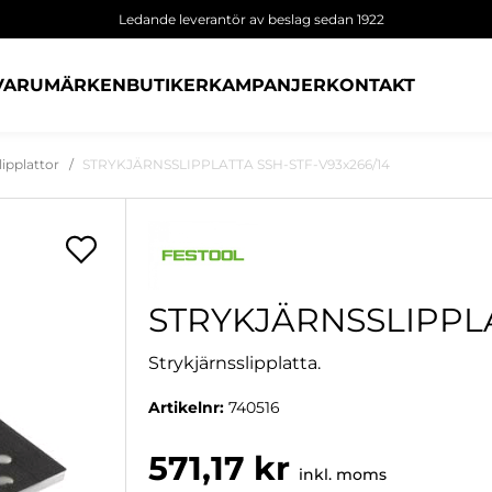
Ledande leverantör av beslag sedan 1922
VARUMÄRKEN
BUTIKER
KAMPANJER
KONTAKT
lipplattor
STRYKJÄRNSSLIPPLATTA SSH-STF-V93x266/14
STRYKJÄRNSSLIPPLA
Strykjärnsslipplatta.
Artikelnr:
740516
571,17 kr
inkl. moms