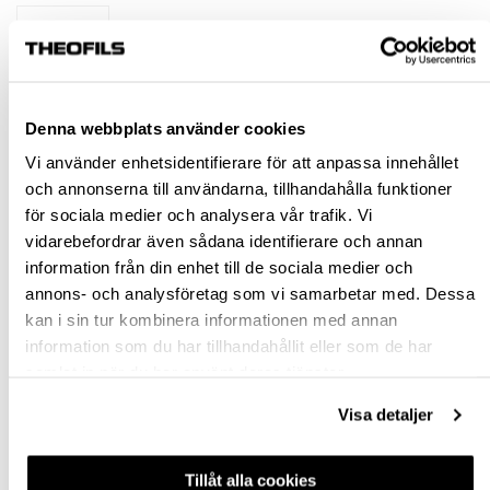
st
KÖP
Denna webbplats använder cookies
Jönköping huvudlager
Finns i lager online
Vi använder enhetsidentifierare för att anpassa innehållet
och annonserna till användarna, tillhandahålla funktioner
Jönköping butik
Slut i lager
för sociala medier och analysera vår trafik. Vi
Malmö butik
Slut i lager
vidarebefordrar även sådana identifierare och annan
Stockholm butik
Finns i lager
information från din enhet till de sociala medier och
annons- och analysföretag som vi samarbetar med. Dessa
Snabba leveranser
kan i sin tur kombinera informationen med annan
Hämta i butik
information som du har tillhandahållit eller som de har
Ledande leverantör i Sverige
samlat in när du har använt deras tjänster.
Visa detaljer
BESKRIVNING
Tillåt alla cookies