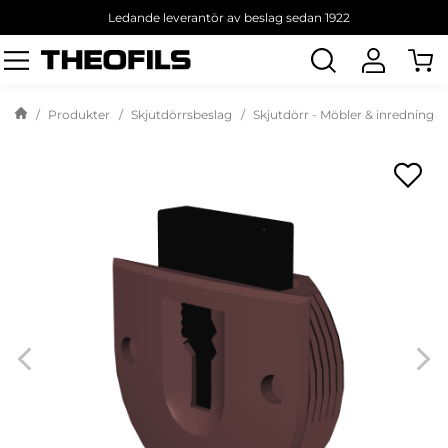
Ledande leverantör av beslag sedan 1922
Sök
produkt
Produkter
Skjutdörrsbeslag
Skjutdörr - Möbler & inredning