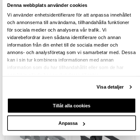
Ledande leverantör i Sverige
Denna webbplats använder cookies
Vi använder enhetsidentifierare för att anpassa innehållet
och annonserna till användarna, tillhandahålla funktioner
BESKRIVNING & FILER
för sociala medier och analysera vår trafik. Vi
vidarebefordrar även sådana identifierare och annan
SPECIFIKATION
information från din enhet till de sociala medier och
annons- och analysföretag som vi samarbetar med. Dessa
FRÅGA OM PRODUKT
kan i sin tur kombinera informationen med annan
information som du har tillhandahållit eller som de har
RECENSIONER
samlat in när du har använt deras tjänster.
Visa detaljer
TILLBEHÖR
Tillåt alla cookies
Anpassa