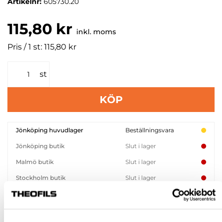
Artikelnr:
605730.20
115,80 kr
inkl. moms
Pris / 1 st: 115,80 kr
st
KÖP
Jönköping huvudlager
Beställningsvara
Jönköping butik
Slut i lager
Malmö butik
Slut i lager
Stockholm butik
Slut i lager
Snabba leveranser
Hämta i butik