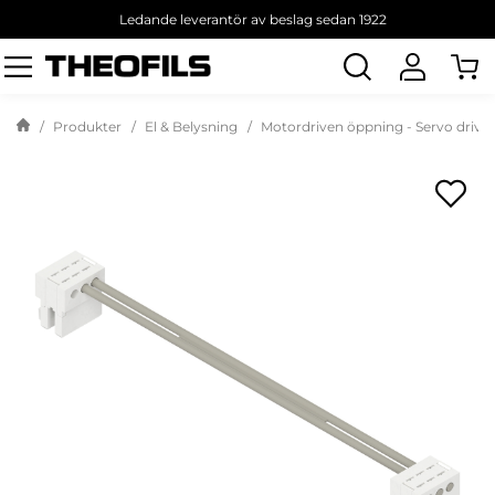
Ledande leverantör av beslag sedan 1922
Sök
produkt
Produkter
El & Belysning
Motordriven öppning - Servo drive