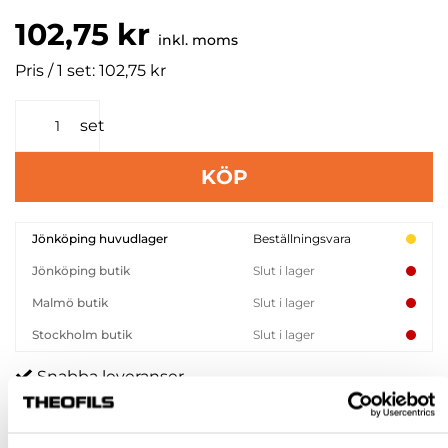
102,75 kr
inkl. moms
Pris / 1 set: 102,75 kr
set
KÖP
Jönköping huvudlager
Beställningsvara
Jönköping butik
Slut i lager
Malmö butik
Slut i lager
Stockholm butik
Slut i lager
Snabba leveranser
Hämta i butik
Ledande leverantör i Sverige