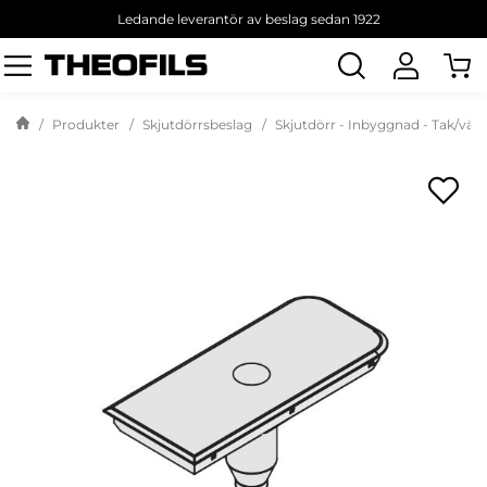
Ledande leverantör av beslag sedan 1922
Sök
produkt
Produkter
Skjutdörrsbeslag
Skjutdörr - Inbyggnad - Tak/väg