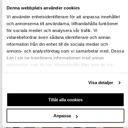
Denna webbplats använder cookies
BESKRIVNING & FILER
Vi använder enhetsidentifierare för att anpassa innehållet
och annonserna till användarna, tillhandahålla funktioner
SPECIFIKATION
för sociala medier och analysera vår trafik. Vi
vidarebefordrar även sådana identifierare och annan
FRÅGA OM PRODUKT
information från din enhet till de sociala medier och
annons- och analysföretag som vi samarbetar med. Dessa
kan i sin tur kombinera informationen med annan
RECENSIONER
information som du har tillhandahållit eller som de har
samlat in när du har använt deras tjänster.
TILLBEHÖR
Visa detaljer
Tillåt alla cookies
Anpassa