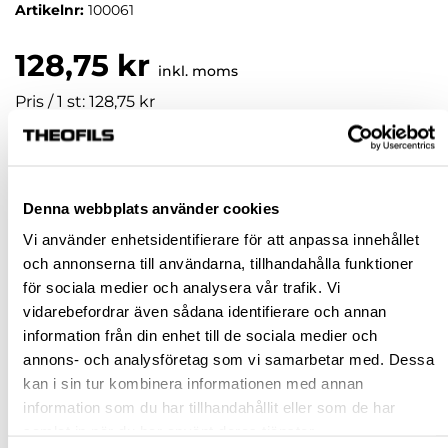
Artikelnr:
100061
128,75 kr
inkl. moms
Pris / 1 st: 128,75 kr
st
KÖP
Denna webbplats använder cookies
Vi använder enhetsidentifierare för att anpassa innehållet
och annonserna till användarna, tillhandahålla funktioner
Jönköping huvudlager
Finns i lager online
för sociala medier och analysera vår trafik. Vi
Jönköping butik
Slut i lager
vidarebefordrar även sådana identifierare och annan
Malmö butik
Slut i lager
information från din enhet till de sociala medier och
annons- och analysföretag som vi samarbetar med. Dessa
Stockholm butik
Slut i lager
kan i sin tur kombinera informationen med annan
Snabba leveranser
information som du har tillhandahållit eller som de har
samlat in när du har använt deras tjänster.
Hämta i butik