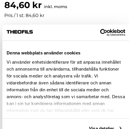
84,60 kr
inkl. moms
Pris / 1 st: 84,60 kr
st
KÖP
Denna webbplats använder cookies
Vi använder enhetsidentifierare för att anpassa innehållet
Jönköping huvudlager
Finns i lager online
och annonserna till användarna, tillhandahålla funktioner
Jönköping butik
Slut i lager
för sociala medier och analysera vår trafik. Vi
Malmö butik
Slut i lager
vidarebefordrar även sådana identifierare och annan
information från din enhet till de sociala medier och
Stockholm butik
Finns i lager
annons- och analysföretag som vi samarbetar med. Dessa
Snabba leveranser
kan i sin tur kombinera informationen med annan
information som du har tillhandahållit eller som de har
Hämta i butik
samlat in när du har använt deras tjänster.
Ledande leverantör i Sverige
Visa detaljer