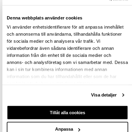
Denna webbplats använder cookies
st
Vi använder enhetsidentifierare för att anpassa innehållet
VÄLJ VARIANT
och annonserna till användarna, tillhandahålla funktioner
för sociala medier och analysera vår trafik. Vi
vidarebefordrar även sådana identifierare och annan
Snabba leveranser
information från din enhet till de sociala medier och
Hämta i butik
annons- och analysföretag som vi samarbetar med. Dessa
Ledande leverantör i Sverige
kan i sin tur kombinera informationen med annan
information som du har tillhandahållit eller som de har
samlat in när du har använt deras tjänster.
BESKRIVNING
Visa detaljer
FRÅGA OM PRODUKT
Tillåt alla cookies
RECENSIONER
Anpassa