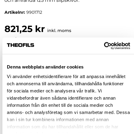
och använda 125 mm slipskivor.
Artikelnr:
9901712
821,25 kr
inkl. moms
Pris / 1 st: 821,25 kr
st
Denna webbplats använder cookies
KÖP
Vi använder enhetsidentifierare för att anpassa innehållet
och annonserna till användarna, tillhandahålla funktioner
Jönköping huvudlager
Finns i lager online
för sociala medier och analysera vår trafik. Vi
vidarebefordrar även sådana identifierare och annan
Jönköping butik
Slut i lager
information från din enhet till de sociala medier och
Malmö butik
Finns i lager
annons- och analysföretag som vi samarbetar med. Dessa
Stockholm butik
Finns i lager
kan i sin tur kombinera informationen med annan
information som du har tillhandahållit eller som de har
Snabba leveranser
samlat in när du har använt deras tjänster.