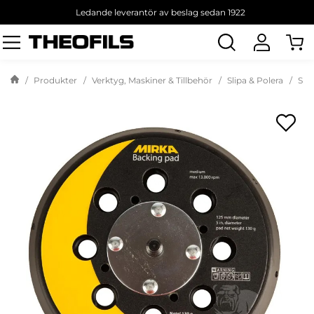
Ledande leverantör av beslag sedan 1922
Sök
produkt
Produkter
Verktyg, Maskiner & Tillbehör
Slipa & Polera
Slip