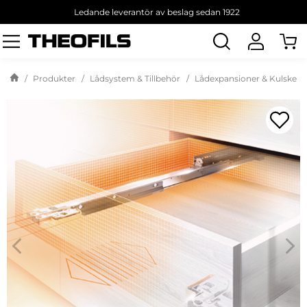
Ledande leverantör av beslag sedan 1922
Sök
produkt
Produkter
Lådsystem & Tillbehör
Lådexpansioner & Kulskeno