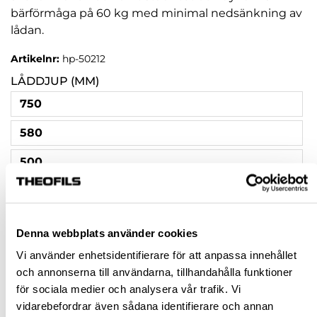
bärförmåga på 60 kg med minimal nedsänkning av
lådan.
Artikelnr:
hp-50212
LÅDDJUP (MM)
750
580
500
550
520
Denna webbplats använder cookies
450
Vi använder enhetsidentifierare för att anpassa innehållet
och annonserna till användarna, tillhandahålla funktioner
600
för sociala medier och analysera vår trafik. Vi
vidarebefordrar även sådana identifierare och annan
650