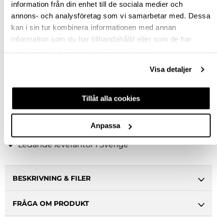
information från din enhet till de sociala medier och
700
annons- och analysföretag som vi samarbetar med. Dessa
kan i sin tur kombinera informationen med annan
information som du har tillhandahållit eller som de har
Rensa val
samlat in när du har använt deras tjänster.
st
Visa detaljer
VÄLJ VARIANT
Tillåt alla cookies
Snabba leveranser
Anpassa
Hämta i butik
Ledande leverantör i Sverige
BESKRIVNING & FILER
FRÅGA OM PRODUKT