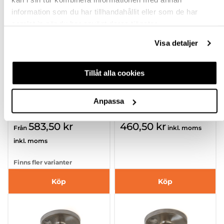
information som du har tillhandahållit eller som de har
samlat in när du har använt deras tjänster.
Visa detaljer
RÖRHÅLLARE
RÖRHÅLLARE S505B
Tillåt alla cookies
MÄSSING
Ø25,4MM VÄGG
ROSTFRI
Anpassa
hp-112976
605231
583,50 kr
460,50 kr
Från
inkl. moms
inkl. moms
Finns fler varianter
Köp
Köp