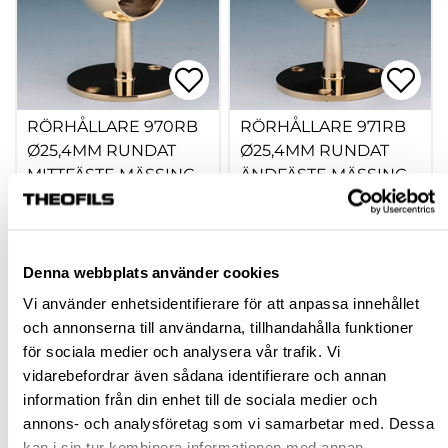
RÖRHÅLLARE 970RB
RÖRHÅLLARE 971RB
Ø25,4MM RUNDAT
Ø25,4MM RUNDAT
MITTFÄSTE MÄSSING
ÄNDFÄSTE MÄSSING
605240.10
605241.10
508,50 kr
511,50 kr
inkl. moms
inkl. moms
Denna webbplats använder cookies
Vi använder enhetsidentifierare för att anpassa innehållet
och annonserna till användarna, tillhandahålla funktioner
Köp
Köp
för sociala medier och analysera vår trafik. Vi
vidarebefordrar även sådana identifierare och annan
information från din enhet till de sociala medier och
annons- och analysföretag som vi samarbetar med. Dessa
kan i sin tur kombinera informationen med annan