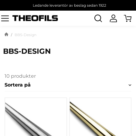
Ledande leverantör av beslag sedan 1922
Sök
produkt
BBS-Design
BBS-DESIGN
10 produkter
Sortera på