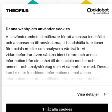
Denna webbplats använder cookies
Vi använder enhetsidentifierare för att anpassa innehållet
och annonserna till användarna, tillhandahålla funktioner
KORT
KORT SERVICE
för sociala medier och analysera vår trafik. Vi
PROGRAMMERING
STANDARD TILL
vidarebefordrar även sådana identifierare och annan
STANDARD TILL
FLEXLOCK LÅS
information från din enhet till de sociala medier och
FLEXLOCK LÅS
MIFARE
100058
100059
annons- och analysföretag som vi samarbetar med. Dessa
MIFARE
150,00 kr
150,00 kr
inkl. moms
inkl. moms
kan i sin tur kombinera informationen med annan
information som du har tillhandahållit eller som de har
samlat in när du har använt deras tjänster.
Visa detaljer
Köp
Köp
Tillåt alla cookies