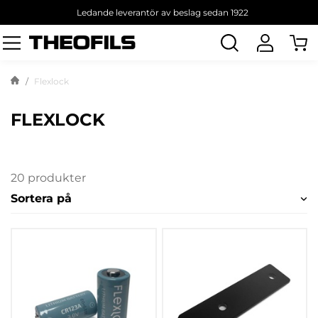
Ledande leverantör av beslag sedan 1922
Sök
produkt
Flexlock
FLEXLOCK
20 produkter
Sortera på