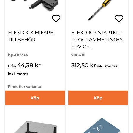
FLEXLOCK MIFARE
FLEXLOCK STARTKIT -
TILLBEHÖR
PROGRAMMERING+S
ERVICE
KORT+SKRUVMEJSEL
hp-110734
790418
44,38 kr
312,50 kr
Från
inkl. moms
inkl. moms
Finns fler varianter
Köp
Köp