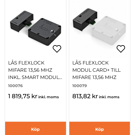
LÅS FLEXLOCK
LÅS FLEXLOCK
MIFARE 13,56 MHZ
MODUL CARD+ TILL
INKL. SMART MODUL
MIFARE 13,56 MHZ
INKL.BATTERI
100076
100079
1 819,75 kr
813,82 kr
inkl. moms
inkl. moms
Köp
Köp