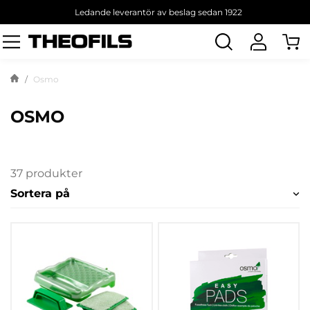
Ledande leverantör av beslag sedan 1922
Sök
produkt
Osmo
OSMO
37 produkter
Sortera på