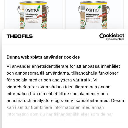
OSMO HÅRDVAXOLJA
OSMO HÅRDVAXOLJA
MED HALKSKYDD
ORIGINALET
Denna webbplats använder cookies
Vi använder enhetsidentifierare för att anpassa innehållet
hp-67791
hp-23428
och annonserna till användarna, tillhandahålla funktioner
för sociala medier och analysera vår trafik. Vi
693,75 kr
246,25 kr
Från
Från
vidarebefordrar även sådana identifierare och annan
inkl. moms
inkl. moms
information från din enhet till de sociala medier och
annons- och analysföretag som vi samarbetar med. Dessa
Finns fler varianter
Finns fler varianter
kan i sin tur kombinera informationen med annan
Köp
Köp
information som du har tillhandahållit eller som de har
samlat in när du har använt deras tjänster.