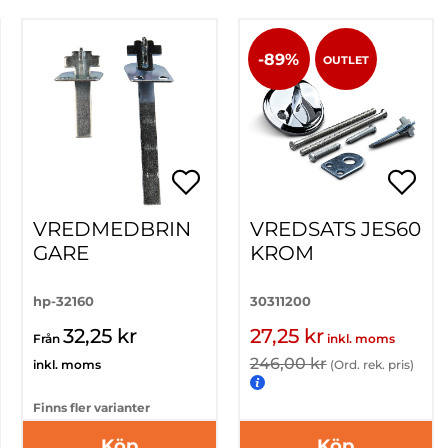
-89%
OUTLET
VREDMEDBRIN
VREDSATS JES60
GARE
KROM
hp-32160
30311200
32,25 kr
27,25 kr
Från
inkl. moms
246,00 kr
inkl. moms
(Ord. rek. pris)
Finns fler varianter
Köp
Köp