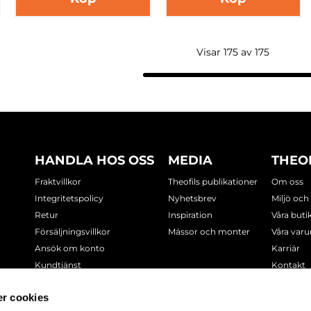
Visar 175 av 175
HANDLA HOS OSS
MEDIA
THEO
Fraktvillkor
Theofils publikationer
Om oss
Integritetspolicy
Nyhetsbrev
Miljö och
Retur
Inspiration
Våra buti
Försäljningsvillkor
Mässor och monter
Våra var
Ansök om konto
Karriär
Kundtjänst
Kontakt
Cookie-policy
r cookies