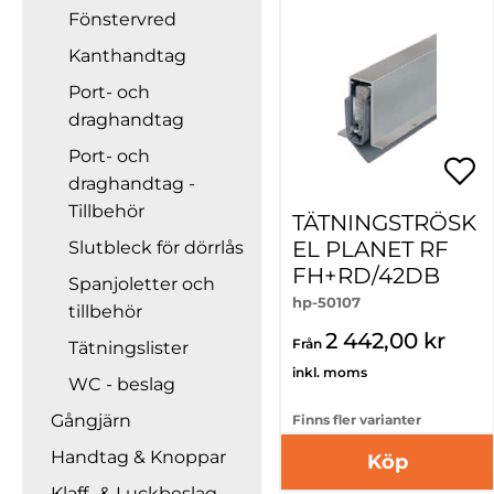
Fönstervred
Kanthandtag
Port- och
draghandtag
Port- och
draghandtag -
Tillbehör
TÄTNINGSTRÖSK
EL PLANET RF
Slutbleck för dörrlås
FH+RD/42DB
Spanjoletter och
hp-50107
tillbehör
2 442,00 kr
Från
Tätningslister
inkl. moms
WC - beslag
Gångjärn
Finns fler varianter
Handtag & Knoppar
Köp
Klaff- & Luckbeslag