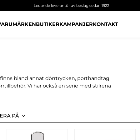
Ledande leverantör av beslag sedan 1922
VARUMÄRKEN
BUTIKER
KAMPANJER
KONTAKT
är finns bland annat dörrtrycken, porthandtag,
rrtillbehör. Vi har också en serie med stilrena
ERA PÅ