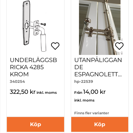
UNDERLÄGGSB
UTANPÅLIGGAN
RICKA 4285
DE
KROM
ESPAGNOLETTE
5612/5646
340254
hp-22539
322,50 kr
14,00 kr
inkl. moms
Från
inkl. moms
Finns fler varianter
Köp
Köp