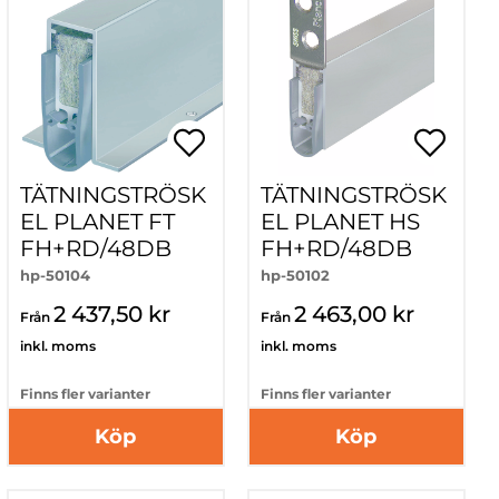
TÄTNINGSTRÖSK
TÄTNINGSTRÖSK
EL PLANET FT
EL PLANET HS
FH+RD/48DB
FH+RD/48DB
hp-50104
hp-50102
2 437,50 kr
2 463,00 kr
Från
Från
inkl. moms
inkl. moms
Finns fler varianter
Finns fler varianter
Köp
Köp