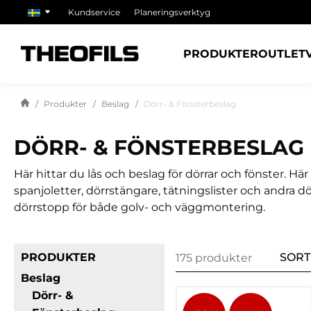
Kundservice
Planeringsverktyg
PRODUKTER
OUTLET
Produkter
Beslag
Dörr- & Fönsterbeslag
DÖRR- & FÖNSTERBESLAG
Här hittar du lås och beslag för dörrar och fönster. H
spanjoletter, dörrstängare, tätningslister och andra dö
dörrstopp för både golv- och väggmontering.
PRODUKTER
SORT
175 produkter
Beslag
Dörr- &