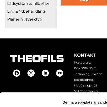
Lådsystem & Tillbehör
Lim & Ytbehandling
Planeringsverktyg
KONTAKT
Postadress:
BOX 1009 551 11
Jönköping, Sweden
Besöksadress:
Mogölsvägen 26
554 75 Jönköping
Tel:
+46 (0)10-178 13 00
Denna webbplats använde
Epost:
info@theofils.se