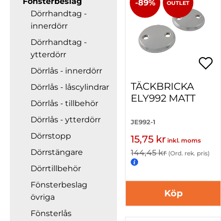
Fönsterbeslag
-89%
OUTLET
Dörrhandtag -
innerdörr
Dörrhandtag -
ytterdörr
Dörrlås - innerdörr
TÄCKBRICKA
Dörrlås - låscylindrar
ELY992 MATT
Dörrlås - tillbehör
Dörrlås - ytterdörr
JE992-1
Dörrstopp
15,75 kr
inkl. moms
Dörrstängare
144,45 kr
(Ord. rek. pris)
Dörrtillbehör
Fönsterbeslag
Köp
övriga
Fönsterlås