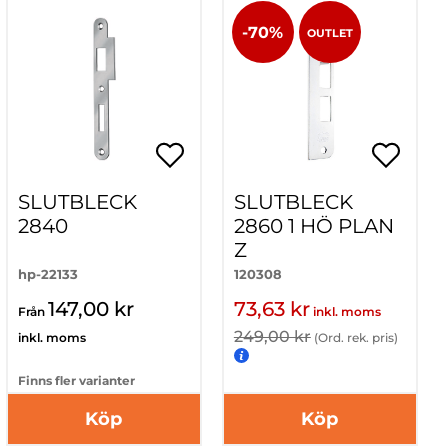
-70%
OUTLET
SLUTBLECK
SLUTBLECK
2840
2860 1 HÖ PLAN
Z
hp-22133
120308
147,00 kr
73,63 kr
Från
inkl. moms
249,00 kr
inkl. moms
(Ord. rek. pris)
Finns fler varianter
Köp
Köp