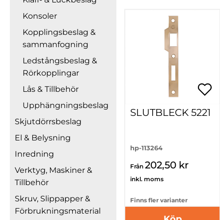
Konsoler
Kopplingsbeslag &
sammanfogning
Ledstångsbeslag &
Rörkopplingar
Lås & Tillbehör
Upphängningsbeslag
SLUTBLECK 5221
Skjutdörrsbeslag
El & Belysning
hp-113264
Inredning
202,50 kr
Från
Verktyg, Maskiner &
inkl. moms
Tillbehör
Skruv, Slippapper &
Finns fler varianter
Förbrukningsmaterial
Köp