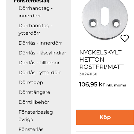
Fönsterbeslag
Dörrhandtag -
innerdörr
Dörrhandtag -
ytterdörr
Dörrlås - innerdörr
NYCKELSKYLT
Dörrlås - låscylindrar
HETTON
Dörrlås - tillbehör
ROSTFRI/MATT
Dörrlås - ytterdörr
30241150
Dörrstopp
106,95 kr
inkl. moms
Dörrstängare
Dörrtillbehör
Fönsterbeslag
Köp
övriga
Fönsterlås