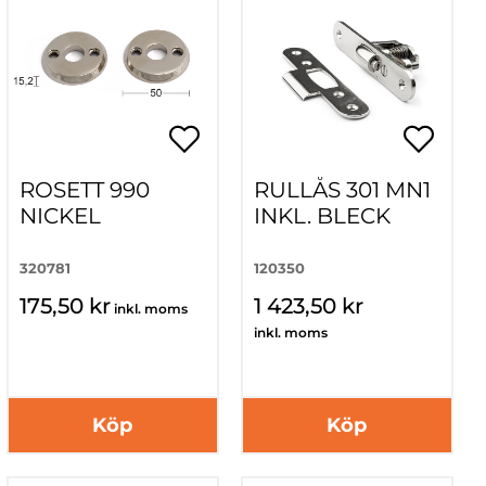
ROSETT 990
RULLÅS 301 MN1
NICKEL
INKL. BLECK
320781
120350
175,50 kr
1 423,50 kr
inkl. moms
inkl. moms
Köp
Köp