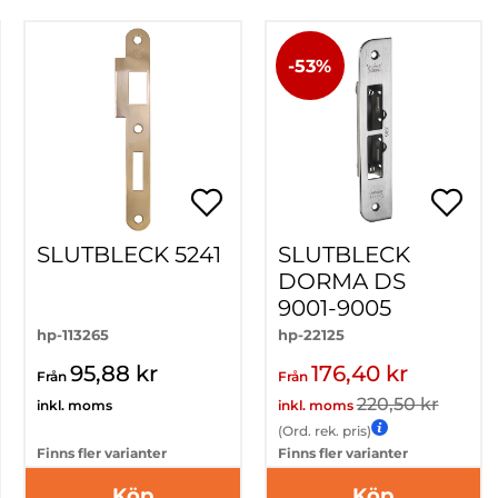
-53%
SLUTBLECK 5241
SLUTBLECK
DORMA DS
9001-9005
hp-113265
hp-22125
95,88 kr
176,40 kr
Från
Från
220,50 kr
inkl. moms
inkl. moms
(Ord. rek. pris)
Finns fler varianter
Finns fler varianter
Köp
Köp