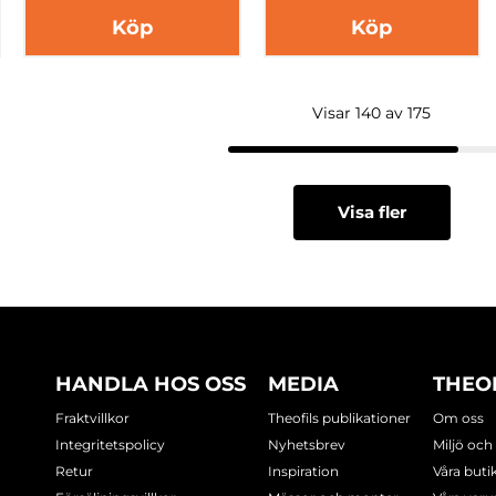
Köp
Köp
Visar 140 av 175
Visa fler
HANDLA HOS OSS
MEDIA
THEO
Fraktvillkor
Theofils publikationer
Om oss
Integritetspolicy
Nyhetsbrev
Miljö och
Retur
Inspiration
Våra buti