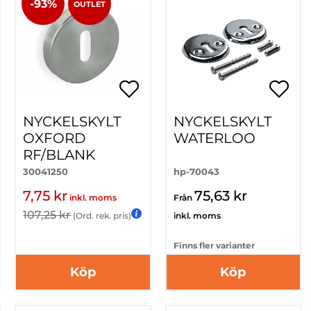
-93%
OUTLET
NYCKELSKYLT
NYCKELSKYLT
OXFORD
WATERLOO
RF/BLANK
30041250
hp-70043
7,75 kr
75,63 kr
inkl. moms
Från
107,25 kr
(Ord. rek. pris)
inkl. moms
Finns fler varianter
Köp
Köp