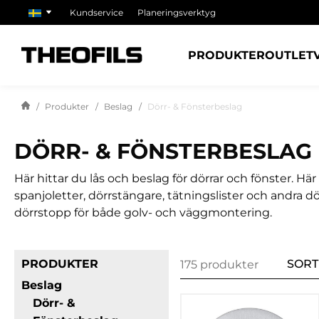
Kundservice
Planeringsverktyg
PRODUKTER
OUTLET
Produkter
Beslag
Dörr- & Fönsterbeslag
DÖRR- & FÖNSTERBESLAG
Här hittar du lås och beslag för dörrar och fönster. H
spanjoletter, dörrstängare, tätningslister och andra dö
dörrstopp för både golv- och väggmontering.
PRODUKTER
SORT
175 produkter
Beslag
Dörr- &