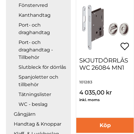
Fönstervred
Kanthandtag
Port- och
draghandtag
Port- och
draghandtag -
Tillbehör
SKJUTDÖRRLÅS
WC 26084 MN1
Slutbleck för dörrlås
Spanjoletter och
101283
tillbehör
4 035,00 kr
Tätningslister
inkl. moms
WC - beslag
Gångjärn
Handtag & Knoppar
Köp
Klaff- & Luckbeslag