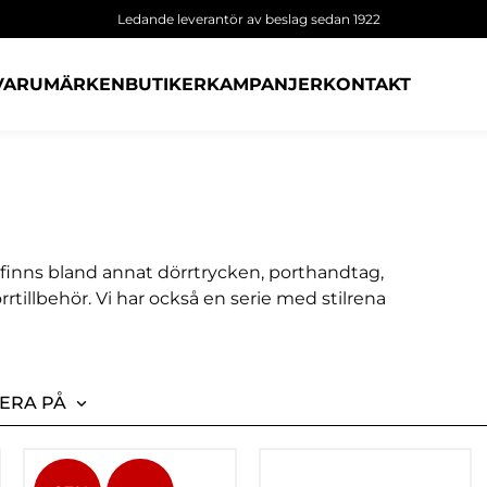
Ledande leverantör av beslag sedan 1922
VARUMÄRKEN
BUTIKER
KAMPANJER
KONTAKT
är finns bland annat dörrtrycken, porthandtag,
rrtillbehör. Vi har också en serie med stilrena
ERA PÅ