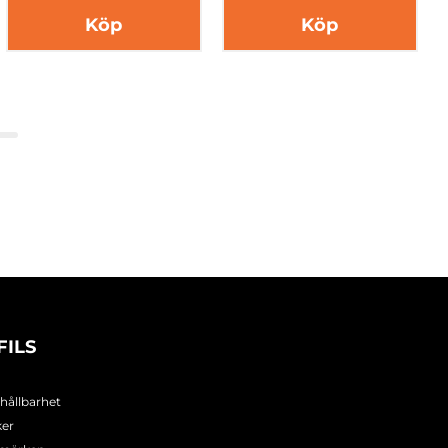
Köp
Köp
FILS
 hållbarhet
ker