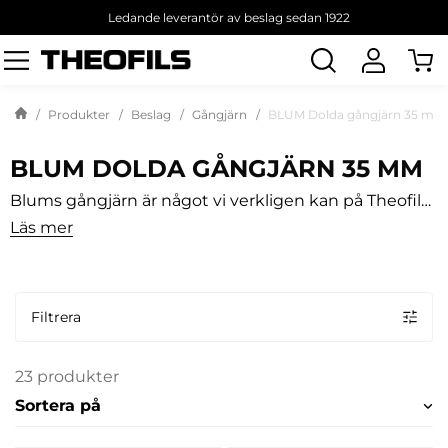
Ledande leverantör av beslag sedan 1922
Sök
produkt
Produkter
Beslag
Gångjärn
BLUM Dolda gångjärn 35 mm
BLUM DOLDA GÅNGJÄRN 35 MM
Blums gångjärn är något vi verkligen kan på Theofils.
Här hittar du merparten av sortimentet och de allra
Läs mer
vanligaste gångjärnen på marknaden. Vi har givetvis
gångjärn för olika öppningsvinklar och olika typer av
luckor. Innanförliggande, halvtäckande, heltäckande
och specialgångjärn är några av alla varianter. Här
finns även tillbehör som expandomuff, täckpropp
Filtrera
och gångjärnsdekor.
23 produkter
Sortera på