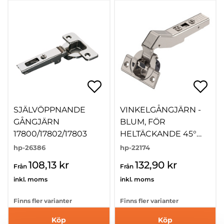
SJÄLVÖPPNANDE
VINKELGÅNGJÄRN -
GÅNGJÄRN
BLUM, FÖR
17800/17802/17803
HELTÄCKANDE 45°
LUCKA STANDARD
hp-26386
hp-22174
108,13 kr
132,90 kr
Från
Från
inkl. moms
inkl. moms
Finns fler varianter
Finns fler varianter
Köp
Köp