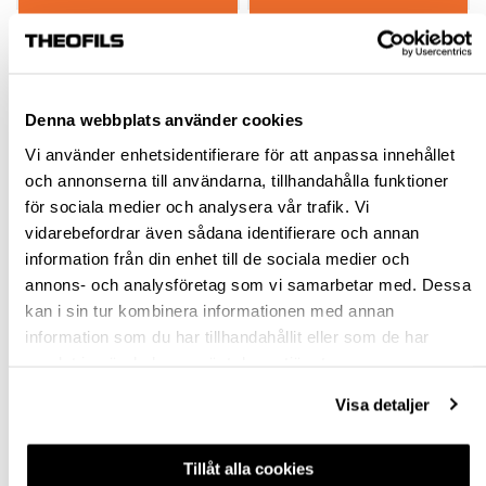
Denna webbplats använder cookies
Vi använder enhetsidentifierare för att anpassa innehållet
och annonserna till användarna, tillhandahålla funktioner
för sociala medier och analysera vår trafik. Vi
vidarebefordrar även sådana identifierare och annan
VINKELGÅNGJÄRN
information från din enhet till de sociala medier och
79B9458 BLUMOTION
annons- och analysföretag som vi samarbetar med. Dessa
95°, 45° MAX.
kan i sin tur kombinera informationen med annan
TÄCKANDE
information som du har tillhandahållit eller som de har
202310.89
samlat in när du har använt deras tjänster.
132,90 kr
inkl. moms
Visa detaljer
Tillåt alla cookies