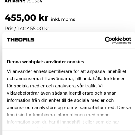
Artikelnr:
790564
455,00 kr
inkl. moms
Pris / 1 st: 455,00 kr
st
KÖP
Denna webbplats använder cookies
Vi använder enhetsidentifierare för att anpassa innehållet
och annonserna till användarna, tillhandahålla funktioner
Jönköping huvudlager
Finns i lager online
för sociala medier och analysera vår trafik. Vi
Jönköping butik
Finns i lager
vidarebefordrar även sådana identifierare och annan
Malmö butik
Finns i lager
information från din enhet till de sociala medier och
annons- och analysföretag som vi samarbetar med. Dessa
Stockholm butik
Finns i lager
kan i sin tur kombinera informationen med annan
Snabba leveranser
information som du har tillhandahållit eller som de har
Hämta i butik
samlat in när du har använt deras tjänster.