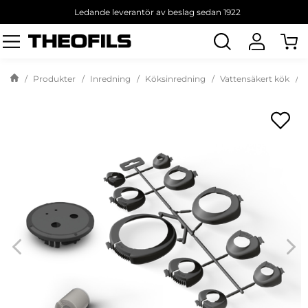
Ledande leverantör av beslag sedan 1922
Sök
produkt
Produkter
Inredning
Köksinredning
Vattensäkert kök