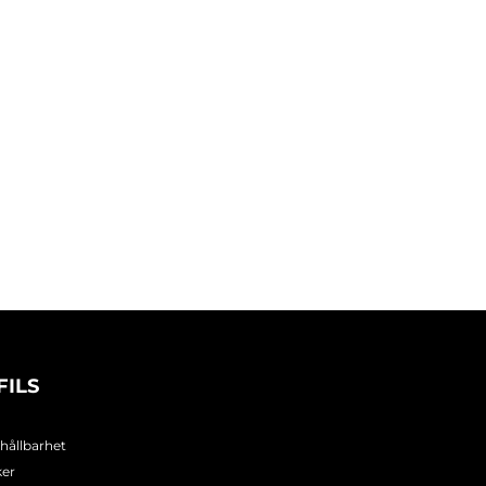
FILS
 hållbarhet
ker