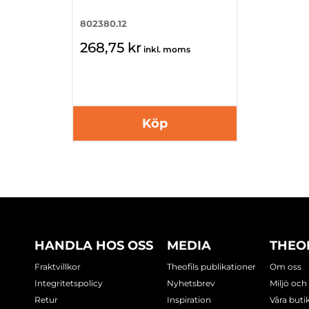
802380.12
268,75 kr
inkl. moms
Köp
HANDLA HOS OSS
MEDIA
THEO
Fraktvillkor
Theofils publikationer
Om oss
Integritetspolicy
Nyhetsbrev
Miljö och
Retur
Inspiration
Våra buti