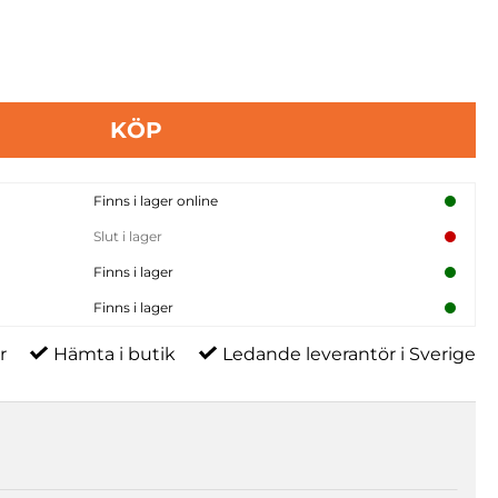
KÖP
Finns i lager online
Slut i lager
Finns i lager
Finns i lager
r
Hämta i butik
Ledande leverantör i Sverige