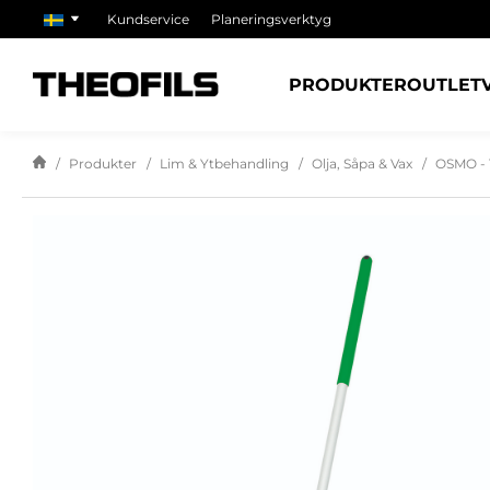
Kundservice
Planeringsverktyg
PRODUKTER
OUTLET
Produkter
Lim & Ytbehandling
Olja, Såpa & Vax
OSMO - 