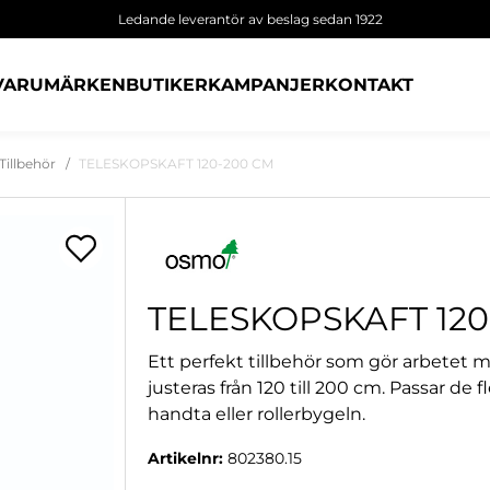
Ledande leverantör av beslag sedan 1922
VARUMÄRKEN
BUTIKER
KAMPANJER
KONTAKT
Tillbehör
TELESKOPSKAFT 120-200 CM
TELESKOPSKAFT 120
Ett perfekt tillbehör som gör arbetet
justeras från 120 till 200 cm. Passar 
handta eller rollerbygeln.
Artikelnr:
802380.15