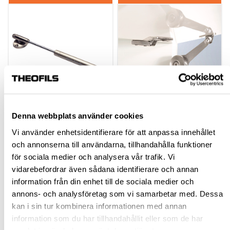
Denna webbplats använder cookies
LUCKBESLAG
LUCKBESLAG 7001
(GASFJÄDER) 1019
FÖR 37MM HÅLR.
Vi använder enhetsidentifierare för att anpassa innehållet
och annonserna till användarna, tillhandahålla funktioner
hp-22282
609006
för sociala medier och analysera vår trafik. Vi
vidarebefordrar även sådana identifierare och annan
28,95 kr
435,00 kr
Från
inkl. moms
inkl. moms
information från din enhet till de sociala medier och
annons- och analysföretag som vi samarbetar med. Dessa
kan i sin tur kombinera informationen med annan
Finns fler varianter
information som du har tillhandahållit eller som de har
Köp
Köp