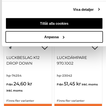
samlat in när du har använt deras tjänster.
Visa detaljer
Tillåt alla cookies
Anpassa
LUCKBESLAG K12
LUCKDÄMPARE
DROP DOWN
970.1002
hp-74254
hp-23042
24,60 kr
51,45 kr
Från
Från
inkl. moms
inkl. moms
Finns fler varianter
Finns fler varianter