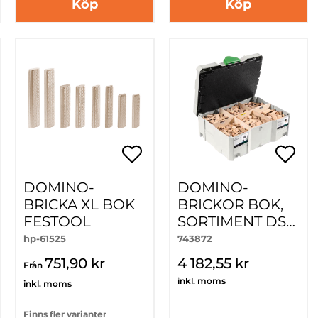
Köp
Köp
DOMINO-
DOMINO-
BRICKA XL BOK
BRICKOR BOK,
FESTOOL
SORTIMENT DS
4/5/6/8/10 1060
hp-61525
743872
BU
751,90 kr
4 182,55 kr
Från
inkl. moms
inkl. moms
Finns fler varianter