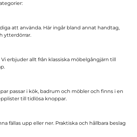
kategorier:
diga att använda. Här ingår bland annat handtag,
h ytterdörrar.
i erbjuder allt från klassiska möbelgångjärn till
p.
par passar i kök, badrum och möbler och finns i en
lister till tidlösa knoppar.
na fällas upp eller ner. Praktiska och hållbara beslag