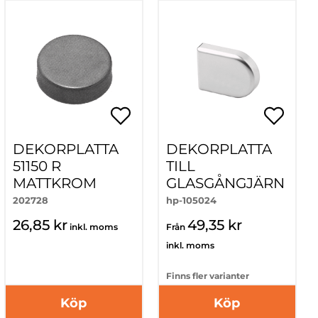
DEKORPLATTA
DEKORPLATTA
51150 R
TILL
MATTKROM
GLASGÅNGJÄRN
202728
hp-105024
26,85 kr
49,35 kr
inkl. moms
Från
inkl. moms
Finns fler varianter
Köp
Köp