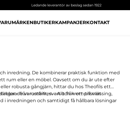
Ledande leverantör av beslag sedan 1922
VARUMÄRKEN
BUTIKER
KAMPANJER
KONTAKT
r och inredning. De kombinerar praktisk funktion med
ett rum eller en möbel. Oavsett om du är ute efter
ler robusta gångjärn, hittar du hos Theofils ett
tablerade varumärken – Allt från ett prisvärt
ingar – från rostfritt, svart och krom till mässing,
d i inredningen och samtidigt få hållbara lösningar