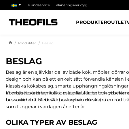
Kundservice
Planeringsverktyg
PRODUKTER
OUTLET
Produkter
Beslag
BESLAG
Beslag är en självklar del av både kök, möbler, dörra
design och kan på ett enkelt sätt förvandla känslan i 
klassiska köksbeslag, smarta upphängningslösningar el
komplett sortiment av beslag för alla behov och från e
Vi erbjuder beslag i olika material, färger och ytbehandl
bassortiment till beslag av premiumkvalitet.
brons och trä. Med rätt beslag kan du skapa en röd trå
som fungerar i vardagen år efter år.
OLIKA TYPER AV BESLAG