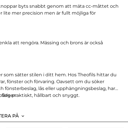
h knoppar byts snabbt genom att mäta cc-måttet och
 lite mer precision men är fullt möjliga för
 enkla att rengöra. Mässing och brons är också
r som sätter stilen i ditt hem. Hos Theofils hittar du
rar, fönster och förvaring. Oavsett om du söker
ch fönsterbeslag, lås eller upphängningsbeslag, har
 färger.
åde praktiskt, hållbart och snyggt.
TERA PÅ