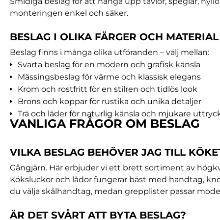
Smidiga beslag för att hänga upp tavlor, speglar, hyllo
monteringen enkel och säker.
BESLAG I OLIKA FÄRGER OCH MATERIAL
Beslag finns i många olika utföranden – välj mellan:
Svarta beslag för en modern och grafisk känsla
Mässingsbeslag för värme och klassisk elegans
Krom och rostfritt för en stilren och tidlös look
Brons och koppar för rustika och unika detaljer
Trä och läder för naturlig känsla och mjukare uttryc
VANLIGA FRÅGOR OM BESLAG
VILKA BESLAG BEHÖVER JAG TILL KÖKE
Gångjärn. Här erbjuder vi ett brett sortiment av högk
Köksluckor och lådor fungerar bäst med handtag, knopp
du välja skålhandtag, medan grepplister passar mode
ÄR DET SVÅRT ATT BYTA BESLAG?