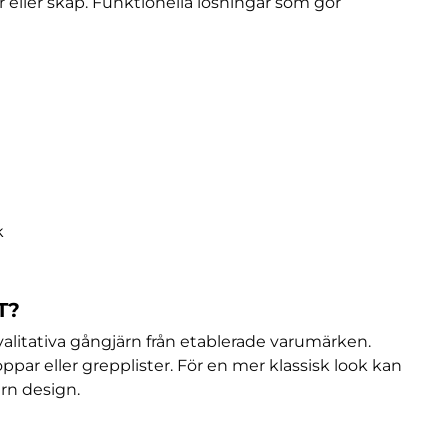
r eller skåp. Funktionella lösningar som gör
k
T?
valitativa gångjärn från etablerade varumärken.
ar eller grepplister. För en mer klassisk look kan
rn design.