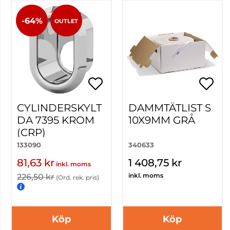
-64%
OUTLET
CYLINDERSKYLT
DAMMTÄTLIST S
DA 7395 KROM
10X9MM GRÅ
(CRP)
133090
340633
81,63 kr
1 408,75 kr
inkl. moms
inkl. moms
226,50 kr
(Ord. rek. pris)
Köp
Köp