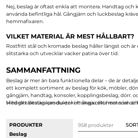
Nej, beslag är oftast enkla att montera. Handtag oc
använda befintliga hål. Gångjärn och luckbeslag kräver
hemmafixaren.
VILKET MATERIAL ÄR MEST HÅLLBART?
Rostfritt stål och kromade beslag håller längst och är
slitstarka och utvecklar vacker patina över tid.
SAMMANFATTNING
Beslag är mer än bara funktionella delar – de är detalje
ett komplett sortiment av beslag för kök, möbler, dör
gångjärn, handtag, konsoler, kopplingsbeslag, dörr. o
vi högkvalitativa produkter i många olika material och
Med rätt beslag kan du enkelt skapa ett hem som är b
PRODUKTER
SOR
958 produkter
Beslag