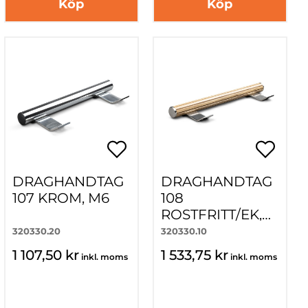
Köp
Köp
DRAGHANDTAG
DRAGHANDTAG
107 KROM, M6
108
ROSTFRITT/EK,
M6
320330.20
320330.10
1 107,50 kr
1 533,75 kr
inkl. moms
inkl. moms