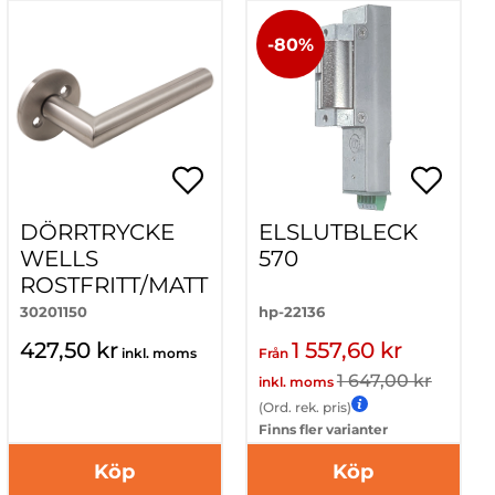
-80%
DÖRRTRYCKE
ELSLUTBLECK
WELLS
570
ROSTFRITT/MATT
30201150
hp-22136
427,50 kr
1 557,60 kr
inkl. moms
Från
1 647,00 kr
inkl. moms
(Ord. rek. pris)
Finns fler varianter
Köp
Köp