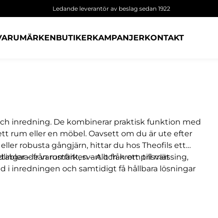
Ledande leverantör av beslag sedan 1922
VARUMÄRKEN
BUTIKER
KAMPANJER
KONTAKT
r och inredning. De kombinerar praktisk funktion med
ett rum eller en möbel. Oavsett om du är ute efter
ler robusta gångjärn, hittar du hos Theofils ett
tablerade varumärken – Allt från ett prisvärt
ingar – från rostfritt, svart och krom till mässing,
d i inredningen och samtidigt få hållbara lösningar