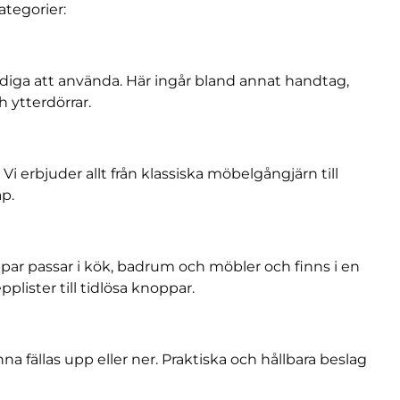
kategorier:
diga att använda. Här ingår bland annat handtag,
h ytterdörrar.
i erbjuder allt från klassiska möbelgångjärn till
p.
par passar i kök, badrum och möbler och finns i en
lister till tidlösa knoppar.
na fällas upp eller ner. Praktiska och hållbara beslag