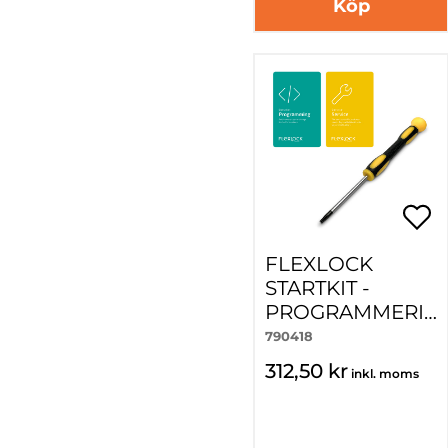
Köp
FLEXLOCK
STARTKIT -
PROGRAMMERI
NG+SERVICE
790418
KORT+SKRUVME
312,50 kr
inkl. moms
JSEL