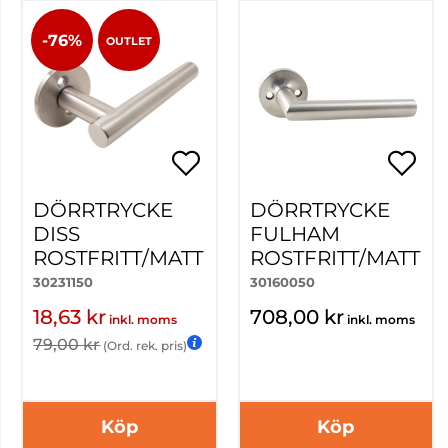
-76%
OUTLET
DÖRRTRYCKE
DÖRRTRYCKE
DISS
FULHAM
ROSTFRITT/MATT
ROSTFRITT/MATT
30231150
30160050
18,63 kr
708,00 kr
inkl. moms
inkl. moms
79,00 kr
(Ord. rek. pris)
Köp
Köp