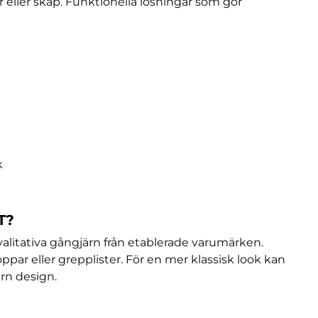
r eller skåp. Funktionella lösningar som gör
k
T?
valitativa gångjärn från etablerade varumärken.
ar eller grepplister. För en mer klassisk look kan
rn design.