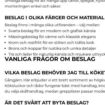
Smidiga beslag för att hänga upp tavlor, speglar, hyllo
monteringen enkel och säker.
BESLAG I OLIKA FÄRGER OCH MATERIAL
Beslag finns i många olika utföranden – välj mellan:
Svarta beslag för en modern och grafisk känsla
Mässingsbeslag för värme och klassisk elegans
Krom och rostfritt för en stilren och tidlös look
Brons och koppar för rustika och unika detaljer
Trä och läder för naturlig känsla och mjukare uttryc
VANLIGA FRÅGOR OM BESLAG
VILKA BESLAG BEHÖVER JAG TILL KÖKE
Gångjärn. Här erbjuder vi ett brett sortiment av högk
Köksluckor och lådor fungerar bäst med handtag, knopp
du välja skålhandtag, medan grepplister passar mode
ÄR DET SVÅRT ATT BYTA BESLAG?