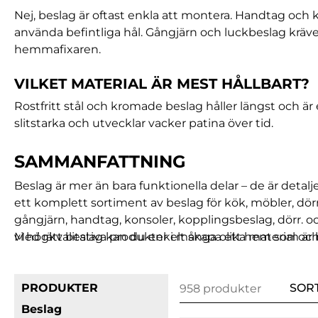
Nej, beslag är oftast enkla att montera. Handtag oc
använda befintliga hål. Gångjärn och luckbeslag kräver
hemmafixaren.
VILKET MATERIAL ÄR MEST HÅLLBART?
Rostfritt stål och kromade beslag håller längst och är
slitstarka och utvecklar vacker patina över tid.
SAMMANFATTNING
Beslag är mer än bara funktionella delar – de är detalje
ett komplett sortiment av beslag för kök, möbler, dör
gångjärn, handtag, konsoler, kopplingsbeslag, dörr. o
vi högkvalitativa produkter i många olika material och
Med rätt beslag kan du enkelt skapa ett hem som är b
PRODUKTER
SOR
958 produkter
Beslag