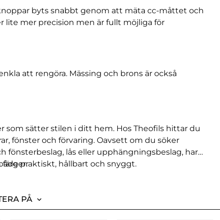
h knoppar byts snabbt genom att mäta cc-måttet och
 lite mer precision men är fullt möjliga för
 enkla att rengöra. Mässing och brons är också
r som sätter stilen i ditt hem. Hos Theofils hittar du
rar, fönster och förvaring. Oavsett om du söker
ch fönsterbeslag, lås eller upphängningsbeslag, har
 färger.
åde praktiskt, hållbart och snyggt.
TERA PÅ