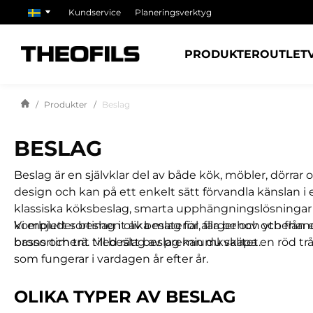
Kundservice
Planeringsverktyg
PRODUKTER
OUTLET
Produkter
Beslag
BESLAG
Beslag är en självklar del av både kök, möbler, dörra
design och kan på ett enkelt sätt förvandla känslan i 
klassiska köksbeslag, smarta upphängningslösningar el
komplett sortiment av beslag för alla behov och från e
Vi erbjuder beslag i olika material, färger och ytbehandl
bassortiment till beslag av premiumkvalitet.
brons och trä. Med rätt beslag kan du skapa en röd trå
som fungerar i vardagen år efter år.
OLIKA TYPER AV BESLAG